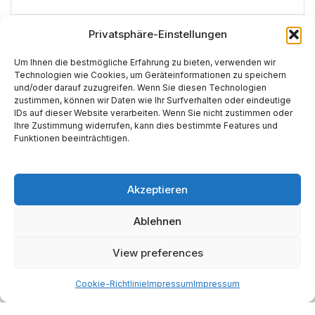
Privatsphäre-Einstellungen
*
E-Mail-Adresse
Um Ihnen die bestmögliche Erfahrung zu bieten, verwenden wir
Technologien wie Cookies, um Geräteinformationen zu speichern
und/oder darauf zuzugreifen. Wenn Sie diesen Technologien
Website
zustimmen, können wir Daten wie Ihr Surfverhalten oder eindeutige
IDs auf dieser Website verarbeiten. Wenn Sie nicht zustimmen oder
Ihre Zustimmung widerrufen, kann dies bestimmte Features und
Funktionen beeinträchtigen.
Akzeptieren
Alternative:
Ablehnen
View preferences
Start
AI
Tech
Kapital
Prognosen
Electric
How-to
Space
Medien
Gesellschaft
Astro
Cookie-Richtlinie
Impressum
Impressum
Made with AI support. Als Amazon-Partner verdiene ich