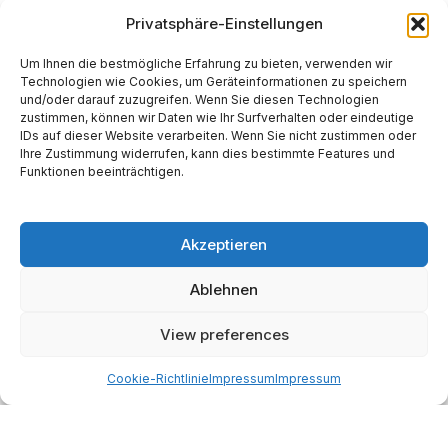
Privatsphäre-Einstellungen
*
E-Mail-Adresse
Um Ihnen die bestmögliche Erfahrung zu bieten, verwenden wir
Technologien wie Cookies, um Geräteinformationen zu speichern
und/oder darauf zuzugreifen. Wenn Sie diesen Technologien
Website
zustimmen, können wir Daten wie Ihr Surfverhalten oder eindeutige
IDs auf dieser Website verarbeiten. Wenn Sie nicht zustimmen oder
Ihre Zustimmung widerrufen, kann dies bestimmte Features und
Funktionen beeinträchtigen.
Akzeptieren
Alternative:
Ablehnen
Start
AI
Tech
Kapital
Prognosen
Electric
How-to
View preferences
Space
Medien
Gesellschaft
Astro
Cookie-Richtlinie
Impressum
Impressum
Made with AI support. Als Amazon-Partner verdiene ich
an qualifizierten Verkäufen.