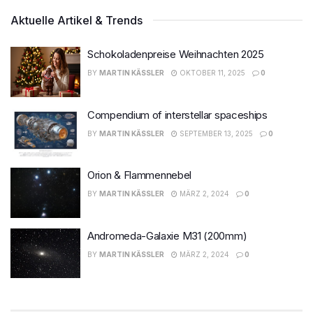
Aktuelle Artikel & Trends
Schokoladenpreise Weihnachten 2025
BY
MARTIN KÄSSLER
OKTOBER 11, 2025
0
Compendium of interstellar spaceships
BY
MARTIN KÄSSLER
SEPTEMBER 13, 2025
0
Orion & Flammennebel
BY
MARTIN KÄSSLER
MÄRZ 2, 2024
0
Andromeda-Galaxie M31 (200mm)
BY
MARTIN KÄSSLER
MÄRZ 2, 2024
0