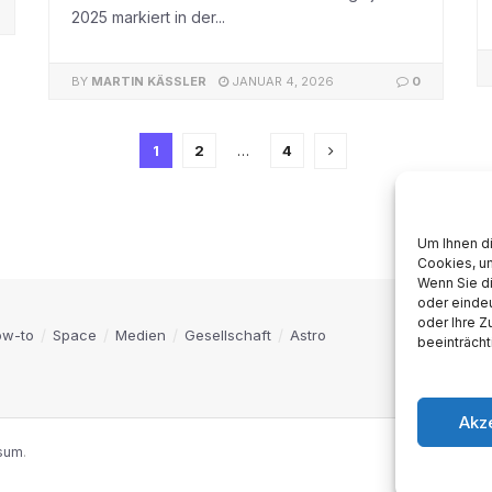
2025 markiert in der...
BY
MARTIN KÄSSLER
JANUAR 4, 2026
0
1
2
…
4
Um Ihnen d
Cookies, u
Wenn Sie d
oder eindeu
oder Ihre 
ow-to
Space
Medien
Gesellschaft
Astro
beeinträcht
Akz
sum
.