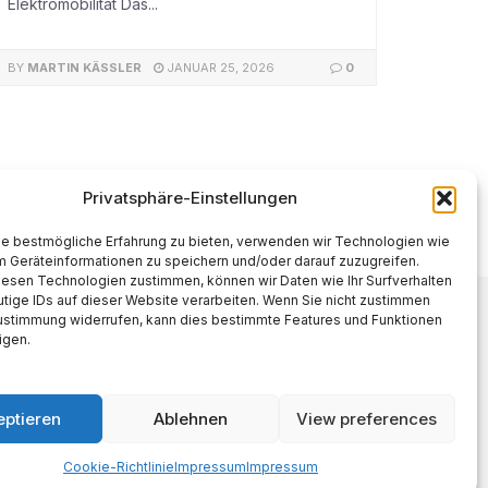
Elektromobilität Das...
BY
MARTIN KÄSSLER
JANUAR 25, 2026
0
Privatsphäre-Einstellungen
ie bestmögliche Erfahrung zu bieten, verwenden wir Technologien wie
m Geräteinformationen zu speichern und/oder darauf zuzugreifen.
iesen Technologien zustimmen, können wir Daten wie Ihr Surfverhalten
tige IDs auf dieser Website verarbeiten. Wenn Sie nicht zustimmen
Zustimmung widerrufen, kann dies bestimmte Features und Funktionen
Made with AI support. Als Amazon-
igen.
Partner verdiene ich an
qualifizierten Verkäufen.
eptieren
Ablehnen
View preferences
Cookie-Richtlinie
Impressum
Impressum