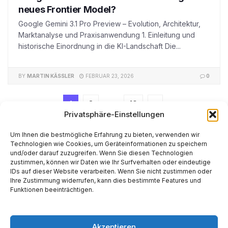
neues Frontier Model?
Google Gemini 3.1 Pro Preview – Evolution, Architektur,
Marktanalyse und Praxisanwendung 1. Einleitung und
historische Einordnung in die KI-Landschaft Die...
BY
MARTIN KÄSSLER
FEBRUAR 23, 2026
0
1
2
…
10
Privatsphäre-Einstellungen
Um Ihnen die bestmögliche Erfahrung zu bieten, verwenden wir
Technologien wie Cookies, um Geräteinformationen zu speichern
und/oder darauf zuzugreifen. Wenn Sie diesen Technologien
zustimmen, können wir Daten wie Ihr Surfverhalten oder eindeutige
IDs auf dieser Website verarbeiten. Wenn Sie nicht zustimmen oder
Ihre Zustimmung widerrufen, kann dies bestimmte Features und
Start
AI
Tech
Kapital
Prognosen
Electric
How-to
Funktionen beeinträchtigen.
Space
Medien
Gesellschaft
Astro
Made with AI support. Als Amazon-Partner verdiene ich
Akzeptieren