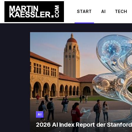
START
AI
TECH
martinkaessler
AI
2026 AI Index Report der Stanford