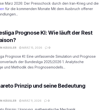
ise März 2026: Der Preisschock durch den Iran-Krieg und die
sen
für die kommenden Monate Mit dem Ausbruch offener
ndlungen...
sliga Prognose KI: Wie läuft der Rest
aison?
N KÄSSLER
MÄRZ 15, 2026
0
iga Prognose KI: Eine umfassende Simulation und Prognose
onverlaufs der Bundesliga 2025/2026 1. Analytische
ge und Methodik des Prognosemodells...
areto Prinzip und seine Bedeutung
N KÄSSLER
MÄRZ 11, 2026
0
to Prinzip: Ursprung, mathematische Mechanik,