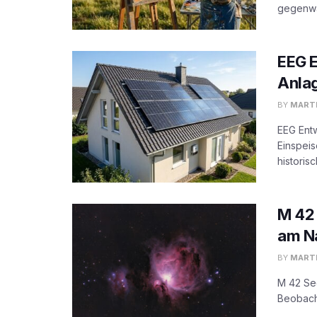
gegenwär
EEG E
Anla
BY
MARTI
EEG Ent
Einspeis
historis
M 42 
am N
BY
MARTI
M 42 See
Beobacht