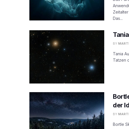
Anwendu
Zeitalte
Das...
Tania
BY
MARTI
Tania Au
Tatzen d
Bortl
der I
BY
MARTI
Bortle S