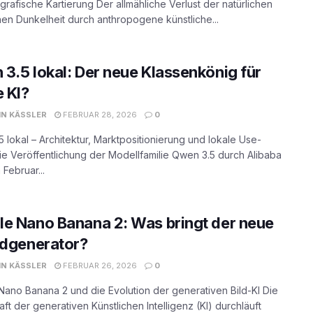
rafische Kartierung Der allmähliche Verlust der natürlichen
hen Dunkelheit durch anthropogene künstliche...
3.5 lokal: Der neue Klassenkönig für
e KI?
N KÄSSLER
FEBRUAR 28, 2026
0
 lokal – Architektur, Marktpositionierung und lokale Use-
e Veröffentlichung der Modellfamilie Qwen 3.5 durch Alibaba
 Februar...
e Nano Banana 2: Was bringt der neue
ldgenerator?
N KÄSSLER
FEBRUAR 26, 2026
0
ano Banana 2 und die Evolution der generativen Bild-KI Die
ft der generativen Künstlichen Intelligenz (KI) durchläuft