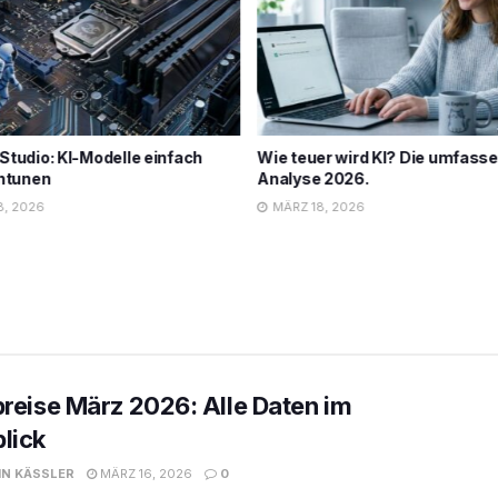
er wird KI? Die umfassende
Der Astronaut Kinostart: Das S
 2026.
Highlight 2026?
8, 2026
MÄRZ 18, 2026
preise März 2026: Alle Daten im
lick
N KÄSSLER
MÄRZ 16, 2026
0