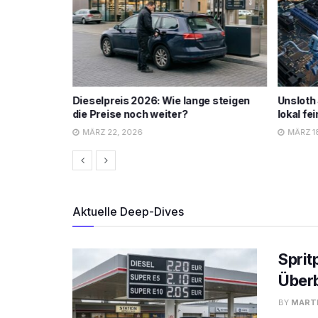
e steigen
Unsloth Studio: KI-Modelle einfach
Wie teu
lokal feintunen
Analyse
MÄRZ 18, 2026
MÄRZ 1
Aktuelle Deep-Dives
Sprit
Überb
BY
MARTI