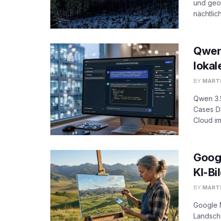
und geog
nächtlic
Qwen 
lokal
BY
MARTI
Qwen 3.5
Cases Di
Cloud im
Googl
KI-Bi
BY
MARTI
Google N
Landscha