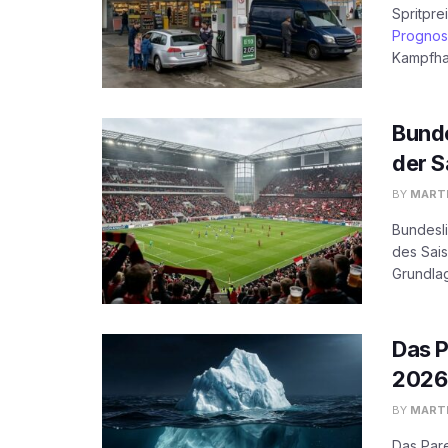
Spritpre
Progno
Kampfha
Bunde
der S
BY
MARTI
Bundesl
des Sais
Grundla
Das P
2026
BY
MARTI
Das Pare