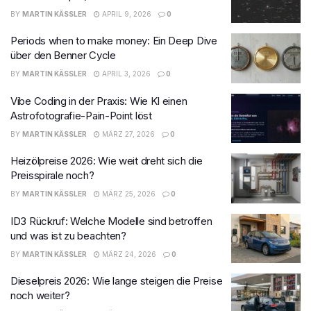
BY
MARTIN KÄSSLER
APRIL 9, 2026
0
Periods when to make money: Ein Deep Dive
über den Benner Cycle
BY
MARTIN KÄSSLER
APRIL 3, 2026
0
Vibe Coding in der Praxis: Wie KI einen
Astrofotografie-Pain-Point löst
BY
MARTIN KÄSSLER
MÄRZ 27, 2026
0
Heizölpreise 2026: Wie weit dreht sich die
Preisspirale noch?
BY
MARTIN KÄSSLER
MÄRZ 25, 2026
0
ID3 Rückruf: Welche Modelle sind betroffen
und was ist zu beachten?
BY
MARTIN KÄSSLER
MÄRZ 24, 2026
0
Dieselpreis 2026: Wie lange steigen die Preise
noch weiter?