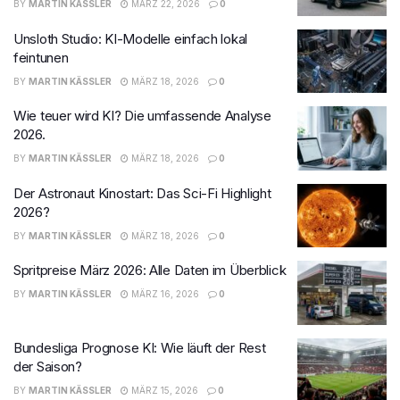
BY
MARTIN KÄSSLER
MÄRZ 22, 2026
0
Unsloth Studio: KI-Modelle einfach lokal
feintunen
BY
MARTIN KÄSSLER
MÄRZ 18, 2026
0
Wie teuer wird KI? Die umfassende Analyse
2026.
BY
MARTIN KÄSSLER
MÄRZ 18, 2026
0
Der Astronaut Kinostart: Das Sci-Fi Highlight
2026?
BY
MARTIN KÄSSLER
MÄRZ 18, 2026
0
Spritpreise März 2026: Alle Daten im Überblick
BY
MARTIN KÄSSLER
MÄRZ 16, 2026
0
Bundesliga Prognose KI: Wie läuft der Rest
der Saison?
BY
MARTIN KÄSSLER
MÄRZ 15, 2026
0