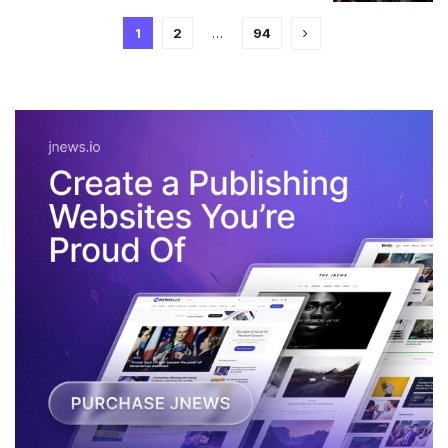
1
2
…
94