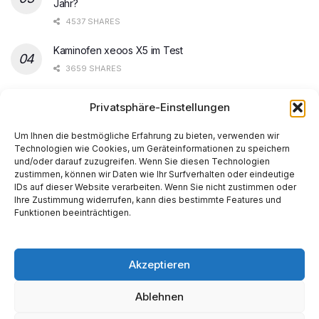
Jahr?
4537 SHARES
Kaminofen xeoos X5 im Test
3659 SHARES
Steam Spiele ohne Update starten
Privatsphäre-Einstellungen
3568 SHARES
Um Ihnen die bestmögliche Erfahrung zu bieten, verwenden wir
Technologien wie Cookies, um Geräteinformationen zu speichern
und/oder darauf zuzugreifen. Wenn Sie diesen Technologien
zustimmen, können wir Daten wie Ihr Surfverhalten oder eindeutige
IDs auf dieser Website verarbeiten. Wenn Sie nicht zustimmen oder
Ihre Zustimmung widerrufen, kann dies bestimmte Features und
Start
AI
Tech
Kapital
Prognosen
Electric
How-to
Funktionen beeinträchtigen.
Space
Medien
Gesellschaft
Astro
Made with AI support. Als Amazon-Partner verdiene ich
Akzeptieren
an qualifizierten Verkäufen.
Ablehnen