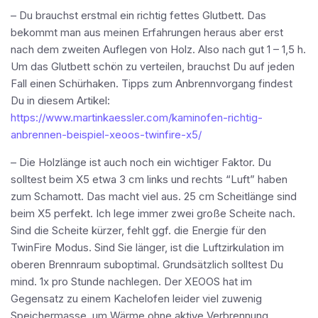
– Du brauchst erstmal ein richtig fettes Glutbett. Das
bekommt man aus meinen Erfahrungen heraus aber erst
nach dem zweiten Auflegen von Holz. Also nach gut 1 – 1,5 h.
Um das Glutbett schön zu verteilen, brauchst Du auf jeden
Fall einen Schürhaken. Tipps zum Anbrennvorgang findest
Du in diesem Artikel:
https://www.martinkaessler.com/kaminofen-richtig-
anbrennen-beispiel-xeoos-twinfire-x5/
– Die Holzlänge ist auch noch ein wichtiger Faktor. Du
solltest beim X5 etwa 3 cm links und rechts “Luft” haben
zum Schamott. Das macht viel aus. 25 cm Scheitlänge sind
beim X5 perfekt. Ich lege immer zwei große Scheite nach.
Sind die Scheite kürzer, fehlt ggf. die Energie für den
TwinFire Modus. Sind Sie länger, ist die Luftzirkulation im
oberen Brennraum suboptimal. Grundsätzlich solltest Du
mind. 1x pro Stunde nachlegen. Der XEOOS hat im
Gegensatz zu einem Kachelofen leider viel zuwenig
Speichermasse, um Wärme ohne aktive Verbrennung