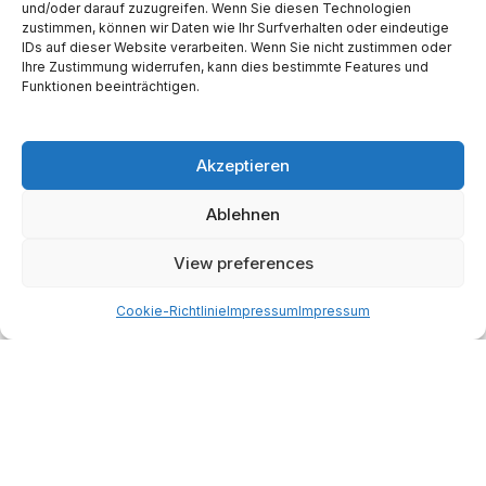
und/oder darauf zuzugreifen. Wenn Sie diesen Technologien
Reply
zustimmen, können wir Daten wie Ihr Surfverhalten oder eindeutige
IDs auf dieser Website verarbeiten. Wenn Sie nicht zustimmen oder
Martin Käßler
2 years ago
Ihre Zustimmung widerrufen, kann dies bestimmte Features und
Funktionen beeinträchtigen.
Zur Langlebigkeit nach 10 Jahren Nutzung: Der Ofen will
nicht nur befeuert, sondern auch gepflegt werden. Ich
nehme 1x pro Jahr Kupferpaste zum Schmieren der
Akzeptieren
beweglichen Teile. Zeitaufwand: Ca. 15 Minuten. Macht
man da gar nix, gehen die Teile halt irgendwann kaputt.
Ablehnen
1x pro Woche aussaugen und reinigen. Die Schamotte
sind auch nicht der Punkt. Lediglich das thermisch hoch
View preferences
belastete Mittelstück (hab inzwischen mein zweites drin
aus Beton) ist vielleicht ein Schwachpunkt. Ansonsten
Cookie-Richtlinie
Impressum
Impressum
nach wie vor TOP.
Reply
Hinterlasse eine Antwort