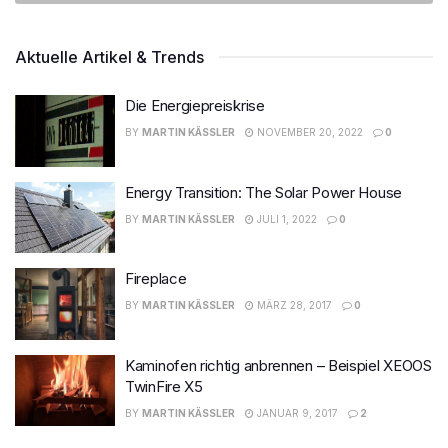
Aktuelle Artikel & Trends
Die Energiepreiskrise
BY
MARTIN KÄSSLER
NOVEMBER 20, 2022
0
Energy Transition: The Solar Power House
BY
MARTIN KÄSSLER
JULI 1, 2022
0
Fireplace
BY
MARTIN KÄSSLER
MÄRZ 28, 2017
0
Kaminofen richtig anbrennen – Beispiel XEOOS
TwinFire X5
BY
MARTIN KÄSSLER
JANUAR 9, 2017
2