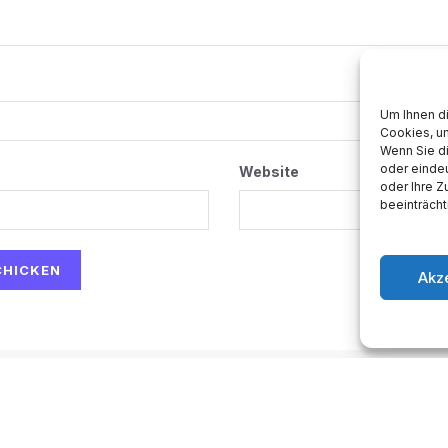
Um Ihnen d
Cookies, u
Wenn Sie d
oder eindeu
Website
oder Ihre 
beeinträcht
Akz
ow-to
Space
Medien
Gesellschaft
Astro