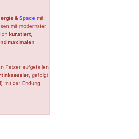
ergie &
Space
mit
ssen mit modernster
lich
kuratiert,
 und maximalen
n Patzer aufgefallen
tinkaessler
, gefolgt
l
) mit der Endung