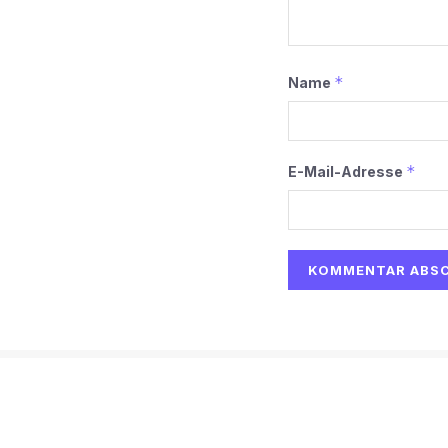
*
Name
*
E-Mail-Adresse
Alternative:
Start
AI
Tech
Kapital
Prognosen
Electric
H