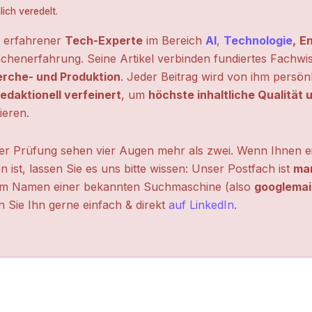
ich veredelt.
n erfahrener
Tech-Experte
im Bereich
AI
,
Technologie
,
En
chenerfahrung. Seine Artikel verbinden fundiertes Fachwi
erche- und Produktion
. Jeder Beitrag wird von ihm persön
edaktionell verfeinert
, um
höchste inhaltliche Qualität
ieren.
ter Prüfung sehen vier Augen mehr als zwei. Wenn Ihnen ei
n ist, lassen Sie es uns bitte wissen: Unser Postfach ist
mar
m Namen einer bekannten Suchmaschine (also
googlemai
 Sie Ihn gerne einfach & direkt
auf LinkedIn
.