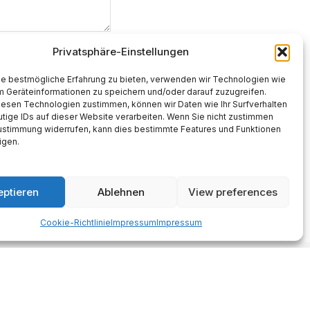
Privatsphäre-Einstellungen
ie bestmögliche Erfahrung zu bieten, verwenden wir Technologien wie
m Geräteinformationen zu speichern und/oder darauf zuzugreifen.
iesen Technologien zustimmen, können wir Daten wie Ihr Surfverhalten
tige IDs auf dieser Website verarbeiten. Wenn Sie nicht zustimmen
Zustimmung widerrufen, kann dies bestimmte Features und Funktionen
igen.
eptieren
Ablehnen
View preferences
Cookie-Richtlinie
Impressum
Impressum
Made with AI support. Als Amazon-
Partner verdiene ich an
qualifizierten Verkäufen.