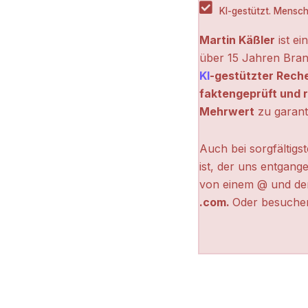
KI-gestützt. Menschl
Martin Käßler
ist ei
über 15 Jahren Bran
KI
-gestützter Rech
faktengeprüft und r
Mehrwert
zu garant
Auch bei sorgfältigs
ist, der uns entgange
von einem @ und de
.com.
Oder besuchen