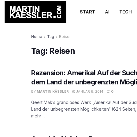
START
AI
TECH
Home
Tag
Reisen
Tag:
Reisen
Rezension: Amerika! Auf der Suc
dem Land der unbegrenzten Mögli
BY
MARTIN KÄSSLER
JANUAR 8, 2014
0
Geert Mak’s grandioses Werk „Amerika! Auf der Su
Land der unbegrenzten Möglichkeiten“ (624 Seiten, S
mehr ...