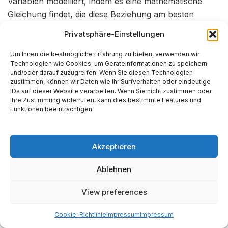
Variablen modelliert, indem es eine mathematische
Gleichung findet, die diese Beziehung am besten
beschreibt.
31
Privatsphäre-Einstellungen
Einfache lineare Regression:
Um Ihnen die bestmögliche Erfahrung zu bieten, verwenden wir
Technologien wie Cookies, um Geräteinformationen zu speichern
Diese grundlegendste Form untersucht den linearen
und/oder darauf zuzugreifen. Wenn Sie diesen Technologien
zustimmen, können wir Daten wie Ihr Surfverhalten oder eindeutige
Zusammenhang zwischen genau zwei Variablen: einer
IDs auf dieser Website verarbeiten. Wenn Sie nicht zustimmen oder
unabhängigen Variable x und einer abhängigen
Ihre Zustimmung widerrufen, kann dies bestimmte Features und
Variable y.30 Das Ziel ist es, eine Gerade zu finden, die
Funktionen beeinträchtigen.
den Datenpunkten in einem Streudiagramm “am
nächsten” kommt. Die Gleichung dieser Geraden
Akzeptieren
lautet:
Ablehnen
: Die abhängige Variable (z.B. Umsatz).
: Die unabhängige Variable (z.B. Werbebudget).
View preferences
: Die Regressionskonstante (der y-
Cookie-Richtlinie
Impressum
Impressum
Achsenabschnitt). Sie gibt den Wert von an,