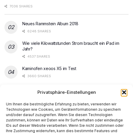
7036 SHARES
Neues Rammstein Album 2018
6248 SHARES
Wie viele Kilowattstunden Strom braucht ein iPad im
Jahr?
4537 SHARES
Kaminofen xeoos X5 im Test
3660 SHARES
Steam Spiele ohne Update starten
Privatsphäre-Einstellungen
3568 SHARES
Um Ihnen die bestmögliche Erfahrung zu bieten, verwenden wir
Technologien wie Cookies, um Geräteinformationen zu speichern
und/oder darauf zuzugreifen. Wenn Sie diesen Technologien
zustimmen, können wir Daten wie Ihr Surfverhalten oder eindeutige
IDs auf dieser Website verarbeiten. Wenn Sie nicht zustimmen oder
Ihre Zustimmung widerrufen, kann dies bestimmte Features und
Start
AI
Tech
Kapital
Prognosen
Electric
How-to