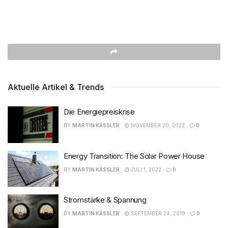
Aktuelle Artikel & Trends
Die Energiepreiskrise
BY
MARTIN KÄSSLER
NOVEMBER 20, 2022
0
Energy Transition: The Solar Power House
BY
MARTIN KÄSSLER
JULI 1, 2022
0
Stromstärke & Spannung
BY
MARTIN KÄSSLER
SEPTEMBER 24, 2019
0