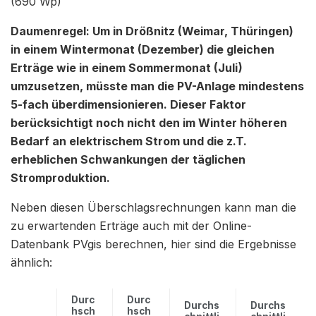
(690 Wp)
Daumenregel: Um in Drößnitz (Weimar, Thüringen)
in einem Wintermonat (Dezember) die gleichen
Erträge wie in einem Sommermonat (Juli)
umzusetzen, müsste man die PV-Anlage mindestens
5-fach überdimensionieren. Dieser Faktor
berücksichtigt noch nicht den im Winter höheren
Bedarf an elektrischem Strom und die z.T.
erheblichen Schwankungen der täglichen
Stromproduktion.
Neben diesen Überschlagsrechnungen kann man die
zu erwartenden Erträge auch mit der Online-
Datenbank PVgis berechnen, hier sind die Ergebnisse
ähnlich:
Durc
Durc
Durchs
Durchs
hsch
hsch