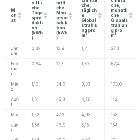
chnittli
chnittli
nittli
nittli
che,
che,
che
che
M
täglich
monatli
Tage
Mon
on
e
che
spro
atspr
at
Global
Globals
dukti
oduk
strahlu
trahlun
on
tion
ng pro
g pro
(kWh
(kWh
m²
m²
)
)
Jan
0,42
12,9
1,2
37,3
uar
Feb
0,64
17,7
1,87
52,4
rua
r
Mär
1,10
34,0
3,33
103,0
z
Apri
1,51
45,3
4,76
143
l
Mai
1,52
47,2
4,93
153
Jun
1,56
46,9
5,15
154
i