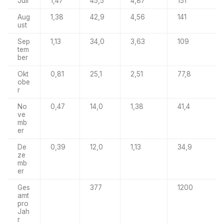
Juli
1,47
45,5
4,87
151
Aug
1,38
42,9
4,56
141
ust
Sep
1,13
34,0
3,63
109
tem
ber
Okt
0,81
25,1
2,51
77,8
obe
r
No
0,47
14,0
1,38
41,4
ve
mb
er
De
0,39
12,0
1,13
34,9
ze
mb
er
Ges
377
1200
amt
pro
Jah
r