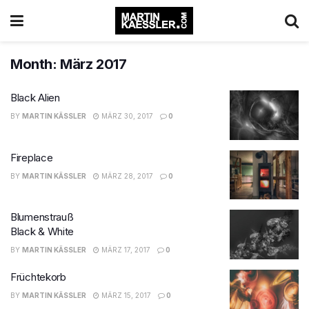
Month:
März 2017
Black Alien
BY
MARTIN KÄSSLER
MÄRZ 30, 2017
0
Fireplace
BY
MARTIN KÄSSLER
MÄRZ 28, 2017
0
Blumenstrauß
Black & White
BY
MARTIN KÄSSLER
MÄRZ 17, 2017
0
Früchtekorb
BY
MARTIN KÄSSLER
MÄRZ 15, 2017
0