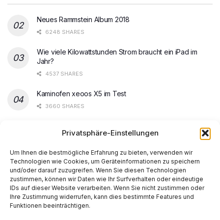
Neues Rammstein Album 2018
6248 SHARES
Wie viele Kilowattstunden Strom braucht ein iPad im
Jahr?
4537 SHARES
Kaminofen xeoos X5 im Test
3660 SHARES
Steam Spiele ohne Update starten
Privatsphäre-Einstellungen
3568 SHARES
Um Ihnen die bestmögliche Erfahrung zu bieten, verwenden wir
Technologien wie Cookies, um Geräteinformationen zu speichern
und/oder darauf zuzugreifen. Wenn Sie diesen Technologien
zustimmen, können wir Daten wie Ihr Surfverhalten oder eindeutige
IDs auf dieser Website verarbeiten. Wenn Sie nicht zustimmen oder
Ihre Zustimmung widerrufen, kann dies bestimmte Features und
Start
AI
Tech
Kapital
Prognosen
Electric
How-to
Funktionen beeinträchtigen.
Space
Medien
Gesellschaft
Astro