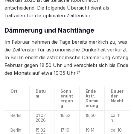
entscheidend. Die folgende Übersicht dient als
Leitfaden für die optimalen Zeitfenster.
Dämmerung und Nachtlänge
Im Februar nehmen die Tage bereits merklich zu, was
die Zeitfenster für astronomische Dunkelheit verkürzt.
In Berlin endet die astronomische Dämmerung Anfang
Februar gegen 18:50 Uhr und verschiebt sich bis Ende
des Monats auf etwa 19:35 Uhr.
37
Ort
Datu
Sonn
Ende
Dauer
m
enunt
Astr.
der
ergan
Dämm
Nacht
g
erung
Berlin
01.02.
16:52
18:50
ca. 11
2026
h
Berlin
15.02.
17:19
19:14
ca. 10