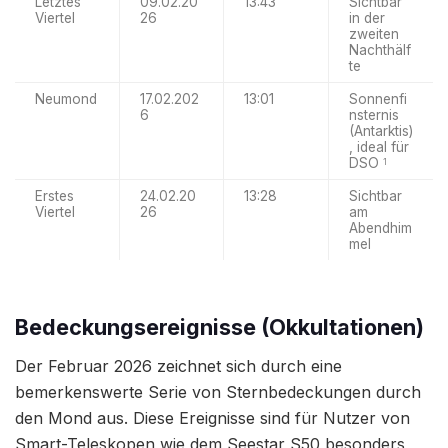
Letztes
09.02.20
13:43
Sichtbar
Viertel
26
in der
zweiten
Nachthälf
te
Neumond
17.02.202
13:01
Sonnenfi
6
nsternis
(Antarktis)
, ideal für
DSO
1
Erstes
24.02.20
13:28
Sichtbar
Viertel
26
am
Abendhim
mel
Bedeckungsereignisse (Okkultationen)
Der Februar 2026 zeichnet sich durch eine
bemerkenswerte Serie von Sternbedeckungen durch
den Mond aus. Diese Ereignisse sind für Nutzer von
Smart-Teleskopen wie dem Seestar S50 besonders