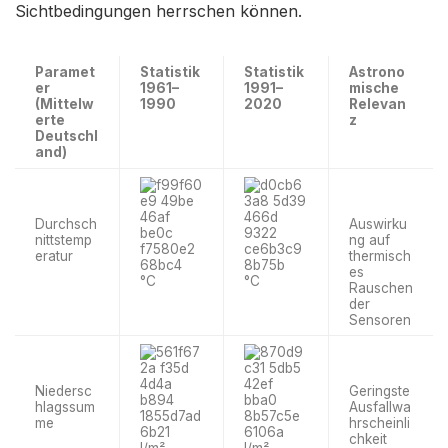
Sichtbedingungen herrschen können.
Paramet
Statistik
Statistik
Astrono
er
1961–
1991–
mische
(Mittelw
1990
2020
Relevan
erte
z
Deutschl
and)
Durchsch
Auswirku
nittstemp
ng auf
eratur
thermisch
es
°C
°C
Rauschen
der
Sensoren
Niedersc
Geringste
hlagssum
Ausfallwa
me
hrscheinli
chkeit
l/m²
l/m²