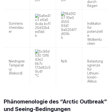
durch
Regen
Sonnens
Indikator
cheindau
für
er
potenziell
e
h
h
Wolkenlü
cken
Niedrigste
N/A
Belastung
Temperat
sgrenze
ur
für
(Rekord)
Lithium-
°C
Ionen-
Akkus
Phänomenologie des “Arctic Outbreak”
und Seeing-Bedingungen