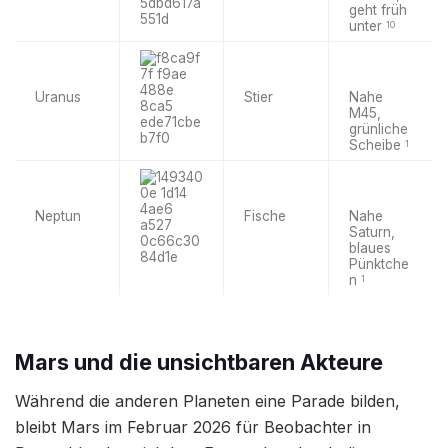
geht früh
unter
10
Uranus
Stier
Nahe
M45,
grünliche
Scheibe
1
Neptun
Fische
Nahe
Saturn,
blaues
Pünktche
n
1
Mars und die unsichtbaren Akteure
Während die anderen Planeten eine Parade bilden,
bleibt Mars im Februar 2026 für Beobachter in