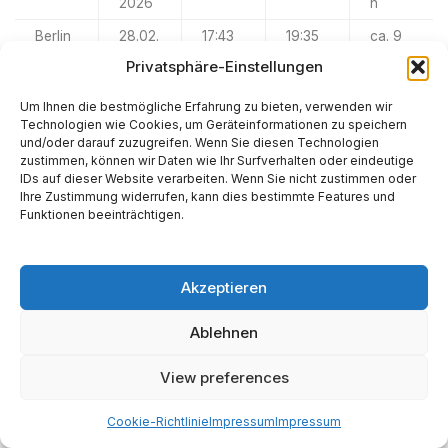
2026
h
Berlin
28.02.
17:43
19:35
ca. 9
2026
h
Privatsphäre-Einstellungen
Um Ihnen die bestmögliche Erfahrung zu bieten, verwenden wir
Technologien wie Cookies, um Geräteinformationen zu speichern
Optimierung des Standorts
und/oder darauf zuzugreifen. Wenn Sie diesen Technologien
zustimmen, können wir Daten wie Ihr Surfverhalten oder eindeutige
Aufgrund der tief stehenden Planetenparade im
IDs auf dieser Website verarbeiten. Wenn Sie nicht zustimmen oder
Ihre Zustimmung widerrufen, kann dies bestimmte Features und
Westen ist ein Standort mit freiem Horizont in Richtung
Funktionen beeinträchtigen.
° bis
° (Südwest
bis Westnordwest) unerlässlich.
Urbane
10
Akzeptieren
Lichtverschmutzung kann durch den Einsatz des
Ablehnen
internen Lichtverschmutzungsfilters des Seestar
teilweise kompensiert werden, doch für Kometen und
View preferences
Galaxien bleibt die Flucht in ländliche Regionen (Eifel,
Havelland, Bayerischer Wald) die effektivste Methode
Cookie-Richtlinie
Impressum
Impressum
zur Qualitätssteigerung.
21