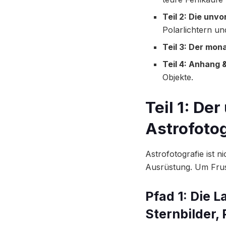
Teil 2: Die unv
Polarlichtern u
Teil 3: Der mon
Teil 4: Anhang 
Objekte.
Teil 1: De
Astrofotog
Astrofotografie ist n
Ausrüstung. Um Frust
Pfad 1: Die 
Sternbilder, 