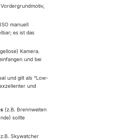
m Vordergrundmotiv,
 ISO manuell
lbar; es ist das
gellose) Kamera.
 einfangen und bei
eal und gilt als “Low-
 exzellenter und
es
(z.B. Brennweiten
nde) sollte
z.B. Skywatcher