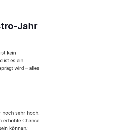
tro-Jahr
st kein
ist es ein
rägt wird – alles
er noch sehr hoch.
ch erhöhte Chance
 sein können.
1