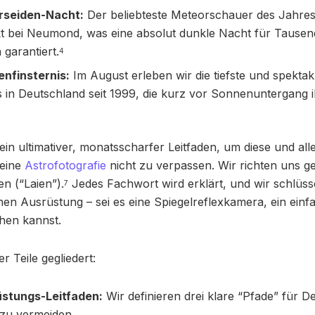
erseiden-Nacht:
Der beliebteste Meteorschauer des Jahres 
 bei Neumond, was eine absolut dunkle Nacht für Tause
garantiert.
4
nfinsternis:
Im August erleben wir die tiefste und spektaku
s in Deutschland seit 1999, die kurz vor Sonnenuntergang
Dein ultimativer, monatsscharfer Leitfaden, um diese und a
deine
Astrofotografie
nicht zu verpassen. Wir richten uns gez
n (“Laien”).
Jedes Fachwort wird erklärt, und wir schlüss
7
en Ausrüstung – sei es eine Spiegelreflexkamera, ein einf
chen kannst.
er Teile gegliedert:
rüstungs-Leitfaden:
Wir definieren drei klare “Pfade” für D
 zu vermeiden.