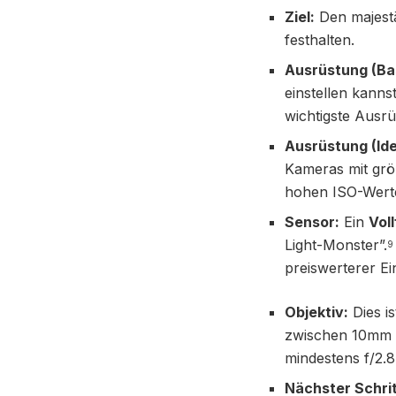
Ziel:
Den majestä
festhalten.
Ausrüstung (Bas
einstellen kanns
wichtigste Ausrü
Ausrüstung (Ide
Kameras mit größ
hohen ISO-Werte
Sensor:
Ein
Vol
Light-Monster”.
9
preiswerterer Ein
Objektiv:
Dies is
zwischen 10mm
mindestens f/2.8
Nächster Schri