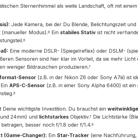
tischen Sternenhimmel als weite Landschaft, oft mit eine
is):
Jede Kamera, bei der Du Blende, Belichtungszeit und
t (manueller Modus).
Ein
stabiles Stativ
ist nicht verhande
8
stungsteil.
8
al):
Eine moderne DSLR- (Spiegelreflex) oder DSLM- (spie
eren Sensoren sind hier klar im Vorteil, da sie mehr Licht
n weniger Bildrauschen produzieren.
7
lformat-Sensor
(z.B. in der Nikon Z6 oder Sony A7iii) ist id
Ein
APS-C-Sensor
(z.B. in einer Sony Alpha 6400) ist ein
stieg.
8
t Deine wichtigste Investition. Du brauchst ein
weitwinklig
 und 24mm) und
lichtstarkes
Objektiv.
Die Lichtstärke (Ble
7
 betragen, besser noch f/1.8 oder f/1.4.
8
tt (Game-Changer):
Ein
Star-Tracker
(eine Nachführung, 