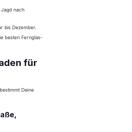
e Jagd nach
ar bis Dezember.
die besten Fernglas-
faden für
, bestimmt Deine
raße,