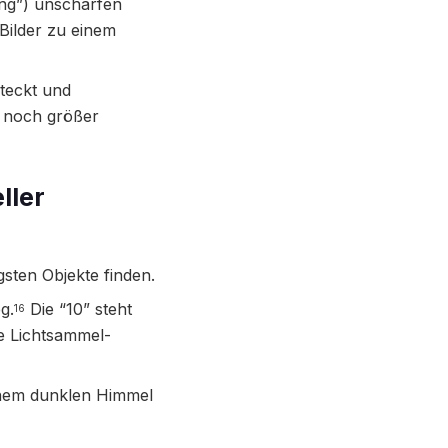
ing”) unscharfen
 Bilder zu einem
teckt und
n noch größer
ller
sten Objekte finden.
g.
Die “10” steht
16
e Lichtsammel-
inem dunklen Himmel