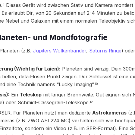
).
Dieses Gerät wird zwischen Stativ und Kamera montiert u
9
Es erlaubt Dir, von 20 Sekunden auf 2-4 Minuten zu belich
 Nebel und Galaxien mit einem normalen Teleobjektiv sich
Planeten- und Mondfotografie
 Planeten (z.B.
Jupiters Wolkenbänder
,
Saturns Ringe
) ode
.
rung (Wichtig für Laien):
Planeten sind winzig. Dein 300
n hellen, detail-losen Punkt zeigen. Der Schlüssel ist eine
d eine Technik namens “Lucky Imaging”.
10
is):
Ein
Teleskop
mit langer Brennweite. Gut eignen sich
pe) oder Schmidt-Cassegrain-Teleskope.
12
SLR. Für Planeten nutzt man dedizierte
Astrokameras
(z.
meras (z.B. ZWO ASI 224 MC) verhalten sich wie hochqual
inzelfoto, sondern ein Video (z.B. im SER-Format). Eine So