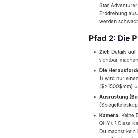
Star Adventurer
Erddrehung aus. 
werden schwache
Pfad 2: Die 
Ziel:
Details auf
sichtbar machen
Die Herausforde
1) wird nur eine
($>1500$mm) un
Ausrüstung (Bas
(Spiegeltelesko
Kamera:
Keine D
QHY).
Diese Ka
12
Du machst kein E