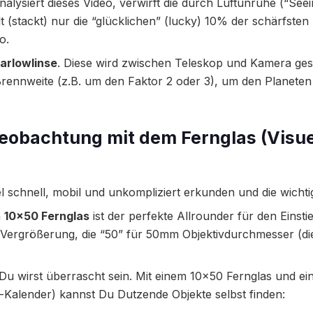
nalysiert dieses Video, verwirft die durch Luftunruhe (“See
lt (stackt) nur die “glücklichen” (lucky) 10% der schärfsten
o.
arlowlinse
. Diese wird zwischen Teleskop und Kamera ges
e Brennweite (z.B. um den Faktor 2 oder 3), um den Planete
Beobachtung mit dem Fernglas (Visue
schnell, mobil und unkompliziert erkunden und die wichtig
n
10×50 Fernglas
ist der perfekte Allrounder für den Einstie
e Vergrößerung, die “50” für 50mm Objektivdurchmesser (di
Du wirst überrascht sein. Mit einem 10×50 Fernglas und e
Kalender) kannst Du Dutzende Objekte selbst finden: