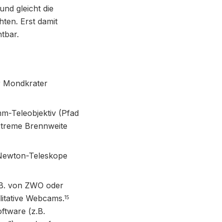
nd gleicht die
ten. Erst damit
tbar.
r Mondkrater
mm-Teleobjektiv (Pfad
 extreme Brennweite
 Newton-Teleskope
B. von ZWO oder
itative Webcams.
15
ftware (z.B.