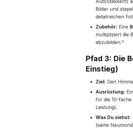
AutoStakkert!) a
Bilder und stape
detailreichen Fot
Zubehör:
Eine
B
multipliziert di
abzubilden.
11
Pfad 3: Die 
Einstieg)
Ziel:
Den Himmel 
Ausrüstung:
Ei
für die 10-fach
Leistung).
Was Du siehst:
(siehe Neumond-