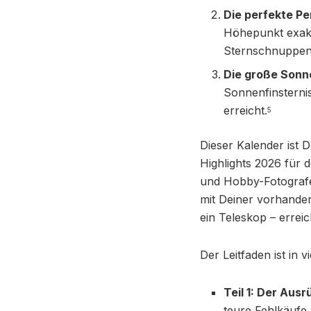
Die perfekte P
Höhepunkt exakt
Sternschnuppen 
Die große Sonne
Sonnenfinsterni
erreicht.
5
Dieser Kalender ist 
Highlights 2026 für 
und Hobby-Fotografe
mit Deiner vorhanden
ein Teleskop – errei
Der Leitfaden ist in vi
Teil 1: Der Aus
teure Fehlkäufe