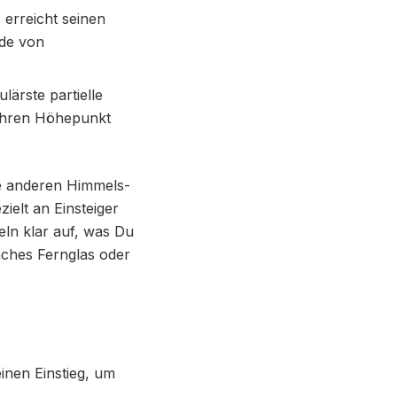
erreicht seinen
nde von
lärste partielle
 ihren Höhepunkt
lle anderen Himmels-
ielt an Einsteiger
eln klar auf, was Du
aches Fernglas oder
einen Einstieg, um