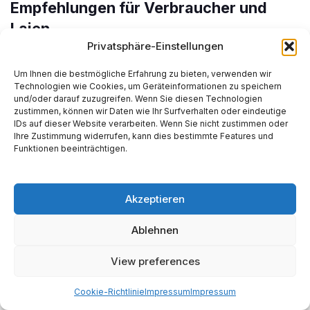
Empfehlungen für Verbraucher und
Laien
Privatsphäre-Einstellungen
Effizienzsteigerung:
Jedes Grad weniger
Raumtemperatur entlastet die nationalen Speicher
Um Ihnen die bestmögliche Erfahrung zu bieten, verwenden wir
Technologien wie Cookies, um Geräteinformationen zu speichern
direkt und spart ca. 6 % der individuellen
und/oder darauf zuzugreifen. Wenn Sie diesen Technologien
Heizkosten.
13
zustimmen, können wir Daten wie Ihr Surfverhalten oder eindeutige
IDs auf dieser Website verarbeiten. Wenn Sie nicht zustimmen oder
Anbieterwechsel:
Der Preisabstand zwischen
Ihre Zustimmung widerrufen, kann dies bestimmte Features und
Funktionen beeinträchtigen.
der teuren Grundversorgung und alternativen
Tarifen beträgt 2026 bis zu 5 Cent/kWh. Ein
Wechsel kann die Jahresrechnung um mehrere
Akzeptieren
hundert Euro senken.
47
Antizyklisches Handeln:
Nutzer von Heizöl und
Ablehnen
Pellets sollten die Sommermonate (Mai bis Juli)
View preferences
für die Bevorratung nutzen, um von den
saisonalen Tiefpreisen zu profitieren.
58
Cookie-Richtlinie
Impressum
Impressum
Langfristplanung:
Angesichts steigender