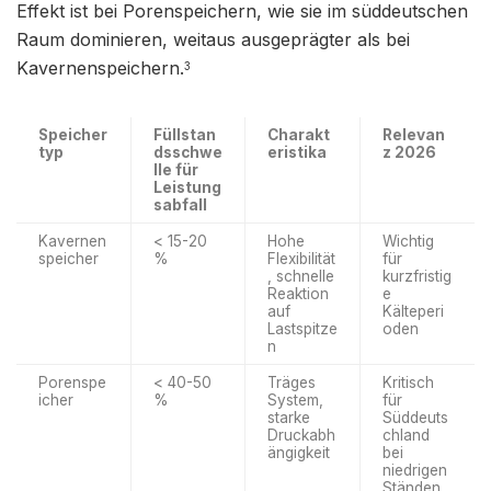
Effekt ist bei Porenspeichern, wie sie im süddeutschen
Raum dominieren, weitaus ausgeprägter als bei
Kavernenspeichern.
3
Speicher
Füllstan
Charakt
Relevan
typ
dsschwe
eristika
z 2026
lle für
Leistung
sabfall
Kavernen
< 15-20
Hohe
Wichtig
speicher
%
Flexibilität
für
, schnelle
kurzfristig
Reaktion
e
auf
Kälteperi
Lastspitze
oden
n
Porenspe
< 40-50
Träges
Kritisch
icher
%
System,
für
starke
Süddeuts
Druckabh
chland
ängigkeit
bei
niedrigen
Ständen