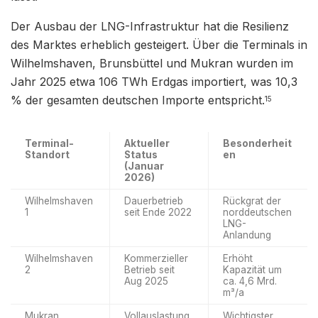
Der Ausbau der LNG-Infrastruktur hat die Resilienz
des Marktes erheblich gesteigert. Über die Terminals in
Wilhelmshaven, Brunsbüttel und Mukran wurden im
Jahr 2025 etwa 106 TWh Erdgas importiert, was 10,3
% der gesamten deutschen Importe entspricht.
15
Terminal-
Aktueller
Besonderheit
Standort
Status
en
(Januar
2026)
Wilhelmshaven
Dauerbetrieb
Rückgrat der
1
seit Ende 2022
norddeutschen
LNG-
Anlandung
Wilhelmshaven
Kommerzieller
Erhöht
2
Betrieb seit
Kapazität um
Aug 2025
ca. 4,6 Mrd.
m³/a
Mukran
Vollauslastung
Wichtigster