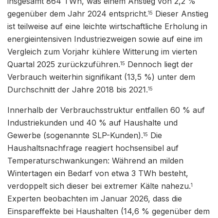
insgesamt 864 TWh, was einem Anstieg von 2,2 %
gegenüber dem Jahr 2024 entspricht.
Dieser Anstieg
15
ist teilweise auf eine leichte wirtschaftliche Erholung in
energieintensiven Industriezweigen sowie auf eine im
Vergleich zum Vorjahr kühlere Witterung im vierten
Quartal 2025 zurückzuführen.
Dennoch liegt der
15
Verbrauch weiterhin signifikant (13,5 %) unter dem
Durchschnitt der Jahre 2018 bis 2021.
15
Innerhalb der Verbrauchsstruktur entfallen 60 % auf
Industriekunden und 40 % auf Haushalte und
Gewerbe (sogenannte SLP-Kunden).
Die
15
Haushaltsnachfrage reagiert hochsensibel auf
Temperaturschwankungen: Während an milden
Wintertagen ein Bedarf von etwa 3 TWh besteht,
verdoppelt sich dieser bei extremer Kälte nahezu.
1
Experten beobachten im Januar 2026, dass die
Einspareffekte bei Haushalten (14,6 % gegenüber dem