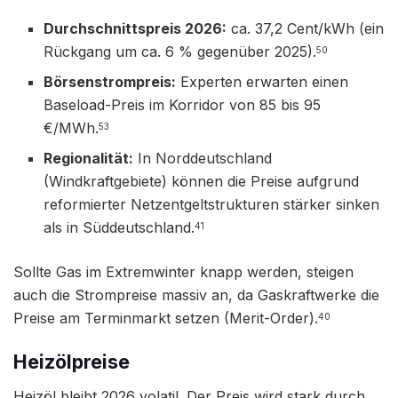
Durchschnittspreis 2026:
ca. 37,2 Cent/kWh (ein
Rückgang um ca. 6 % gegenüber 2025).
50
Börsenstrompreis:
Experten erwarten einen
Baseload-Preis im Korridor von 85 bis 95
€/MWh.
53
Regionalität:
In Norddeutschland
(Windkraftgebiete) können die Preise aufgrund
reformierter Netzentgeltstrukturen stärker sinken
als in Süddeutschland.
41
Sollte Gas im Extremwinter knapp werden, steigen
auch die Strompreise massiv an, da Gaskraftwerke die
Preise am Terminmarkt setzen (Merit-Order).
40
Heizölpreise
Heizöl bleibt 2026 volatil. Der Preis wird stark durch