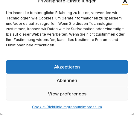
Privatsphäre-Einstellungen
Um Ihnen die bestmögliche Erfahrung zu bieten, verwenden wir
Technologien wie Cookies, um Geräteinformationen zu speichern
und/oder darauf zuzugreifen. Wenn Sie diesen Technologien
Website
zustimmen, können wir Daten wie Ihr Surfverhalten oder eindeutige
IDs auf dieser Website verarbeiten. Wenn Sie nicht zustimmen oder
Ihre Zustimmung widerrufen, kann dies bestimmte Features und
Funktionen beeinträchtigen.
Akzeptieren
Alternative:
Ablehnen
Start
AI
Tech
Kapital
Prognosen
Electric
How-to
View preferences
Space
Medien
Gesellschaft
Astro
Cookie-Richtlinie
Impressum
Impressum
Made with AI support. Als Amazon-Partner verdiene ich
an qualifizierten Verkäufen.