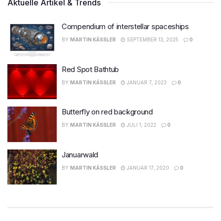
Aktuelle Artikel & Trends
Compendium of interstellar spaceships
BY
MARTIN KÄSSLER
SEPTEMBER 13, 2025
0
Red Spot Bathtub
BY
MARTIN KÄSSLER
JANUAR 7, 2023
0
Butterfly on red background
BY
MARTIN KÄSSLER
JULI 1, 2022
0
Januarwald
BY
MARTIN KÄSSLER
JANUAR 17, 2020
0