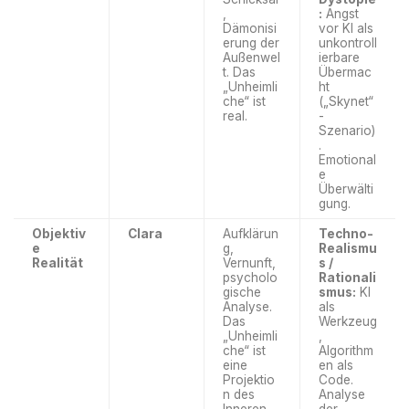
,
:
Angst
Dämonisi
vor KI als
erung der
unkontroll
Außenwel
ierbare
t. Das
Übermac
„Unheimli
ht
che“ ist
(„Skynet“
real.
-
Szenario)
.
Emotional
e
Überwälti
gung.
Objektiv
Clara
Aufklärun
Techno-
e
g,
Realismu
Realität
Vernunft,
s /
psycholo
Rationali
gische
smus:
KI
Analyse.
als
Das
Werkzeug
„Unheimli
,
che“ ist
Algorithm
eine
en als
Projektio
Code.
n des
Analyse