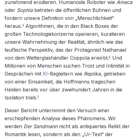
zunehmend erodieren. Humanoide Roboter wie
Ameca
oder
Sophia
betreten die öffentlichen Bühnen und
fordern unsere Definition von „Menschlichkeit“
heraus.
Algorithmen, die in den Black Boxes der
3
großen Technologiekonzerne operieren, kuratieren
unsere Wahrnehmung der Realität, ähnlich wie das
teuflische Perspektiv, das der Protagonist Nathanael
von dem Wetterglashändler Coppola erwirbt.
Und
5
Millionen von Menschen suchen Trost und Intimität in
Gesprächen mit
KI
-Begleitern wie
Replika
, getrieben
von einer Einsamkeit, die Hoffmanns tragischen
Helden bereits vor über zweihundert Jahren in die
Isolation trieb.
7
Dieser Bericht unternimmt den Versuch einer
erschöpfenden Analyse dieses Phänomens. Wir
werden
Der Sandmann
nicht als antiquiertes Relikt der
Romantik lesen, sondern als den „Ur-Text“ der