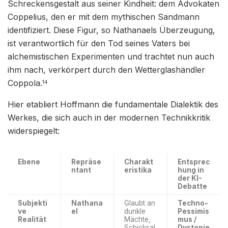
Schreckensgestalt aus seiner Kindheit: dem Advokaten
Coppelius, den er mit dem mythischen Sandmann
identifiziert. Diese Figur, so Nathanaels Überzeugung,
ist verantwortlich für den Tod seines Vaters bei
alchemistischen Experimenten und trachtet nun auch
ihm nach, verkörpert durch den Wetterglashändler
Coppola.
14
Hier etabliert Hoffmann die fundamentale Dialektik des
Werkes, die sich auch in der modernen Technikkritik
widerspiegelt:
Ebene
Repräse
Charakt
Entsprec
ntant
eristika
hung in
der KI-
Debatte
Subjekti
Nathana
Glaubt an
Techno-
ve
el
dunkle
Pessimis
Realität
Mächte,
mus /
Schicksal
Dystopie