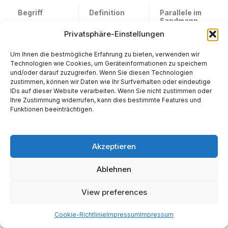
Begriff
Definition
Parallele im
Sandmann
Privatsphäre-Einstellungen
Filterblase
(Eli
Algorithmische
Nathanaels
Pariser)
Selektion von
Blick ist durch
Inhalten
das Glas
Um Ihnen die bestmögliche Erfahrung zu bieten, verwenden wir
basierend auf
eingeschränkt;
Technologien wie Cookies, um Geräteinformationen zu speichern
Nutzerdaten,
er sieht nur,
und/oder darauf zuzugreifen. Wenn Sie diesen Technologien
ohne aktives
was das
zustimmen, können wir Daten wie Ihr Surfverhalten oder eindeutige
Zutun des
Instrument ihm
IDs auf dieser Website verarbeiten. Wenn Sie nicht zustimmen oder
Nutzers.
zeigt (Olimpias
Ihre Zustimmung widerrufen, kann dies bestimmte Features und
Lebendigkeit),
Funktionen beeinträchtigen.
der Rest wird
ausgeblendet.
Echokammer
Soziale
Nathanael
Struktur, in der
sucht aktiv die
Akzeptieren
eigene
Isolation mit
Meinungen
Olimpia, um
Ablehnen
verstärkt und
seine eigenen
Gegenmeinung
Gedichte (sein
en
Echo)
View preferences
ausgeschlosse
widergespiegel
n werden (oft
t zu
durch eigene
bekommen.
Cookie-Richtlinie
Impressum
Impressum
Wahl).