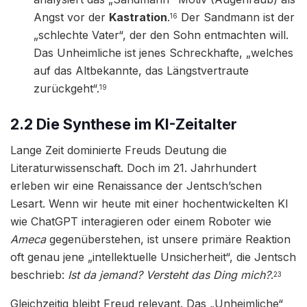
Angst vor der
Kastration
.
Der Sandmann ist der
16
„schlechte Vater“, der den Sohn entmachten will.
Das Unheimliche ist jenes Schreckhafte, „welches
auf das Altbekannte, das Längstvertraute
zurückgeht“.
19
2.2 Die Synthese im KI-Zeitalter
Lange Zeit dominierte Freuds Deutung die
Literaturwissenschaft. Doch im 21. Jahrhundert
erleben wir eine Renaissance der Jentsch’schen
Lesart. Wenn wir heute mit einer hochentwickelten KI
wie ChatGPT interagieren oder einem Roboter wie
Ameca
gegenüberstehen, ist unsere primäre Reaktion
oft genau jene „intellektuelle Unsicherheit“, die Jentsch
beschrieb:
Ist da jemand? Versteht das Ding mich?
.
23
Gleichzeitig bleibt Freud relevant. Das „Unheimliche“