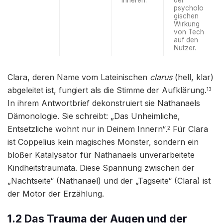
Inneren.
der
psycholo
gischen
Wirkung
von Tech
auf den
Nutzer.
Clara, deren Name vom Lateinischen
clarus
(hell, klar)
abgeleitet ist, fungiert als die Stimme der Aufklärung.
13
In ihrem Antwortbrief dekonstruiert sie Nathanaels
Dämonologie. Sie schreibt: „Das Unheimliche,
Entsetzliche wohnt nur in Deinem Innern“.
Für Clara
2
ist Coppelius kein magisches Monster, sondern ein
bloßer Katalysator für Nathanaels unverarbeitete
Kindheitstraumata. Diese Spannung zwischen der
„Nachtseite“ (Nathanael) und der „Tagseite“ (Clara) ist
der Motor der Erzählung.
1.2 Das Trauma der Augen und der