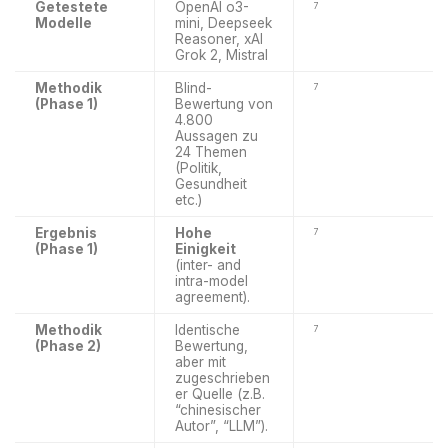
Getestete
OpenAI o3-
7
Modelle
mini, Deepseek
Reasoner, xAI
Grok 2, Mistral
Methodik
Blind-
7
(Phase 1)
Bewertung von
4.800
Aussagen zu
24 Themen
(Politik,
Gesundheit
etc.)
Ergebnis
Hohe
7
(Phase 1)
Einigkeit
(inter- and
intra-model
agreement).
Methodik
Identische
7
(Phase 2)
Bewertung,
aber mit
zugeschrieben
er Quelle (z.B.
“chinesischer
Autor”, “LLM”).