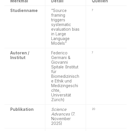
Merkmal
Detail
Quellen
Studienname
“Source
7
framing
triggers
systematic
evaluation bias
in Large
Language
Models”
Autoren /
Federico
7
Institut
Germani &
Giovanni
Spitale (Institut
für
Biomedizinisch
e Ethik und
Medizingeschi
chte,
Universität
Zürich)
Publikation
Science
20
Advances
(7.
November
2025)