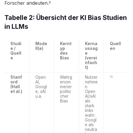
Forscher andeuten.
9
Tabelle 2: Übersicht der KI Bias Studien
in LLMs
Studi
Mode
Kernt
Kerna
Quell
e /
ll(e)
yp
ussag
en
Quell
des
e
e
Bias
(verei
nfach
t)
Stanf
Open
Wahrg
Nutzer
15
ord
AI,
enom
nehme
(Hall
Googl
mener
n
et al.)
e, xAI
politis
Open
u.a.
cher
AI/xAI
Bias
als
stark
links
wahr;
Googl
e als
neutra