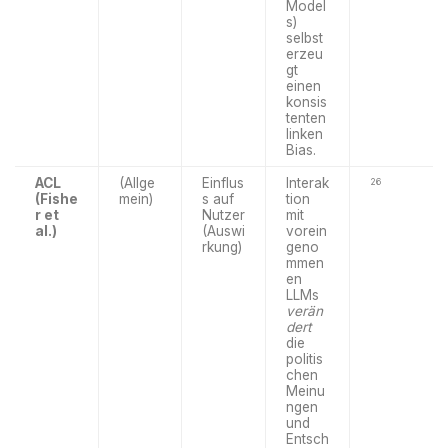
Model
s)
selbst
erzeu
gt
einen
konsis
tenten
linken
Bias.
ACL
(Allge
Einflus
Interak
26
(Fishe
mein)
s auf
tion
r et
Nutzer
mit
al.)
(Auswi
vorein
rkung)
geno
mmen
en
LLMs
verän
dert
die
politis
chen
Meinu
ngen
und
Entsch