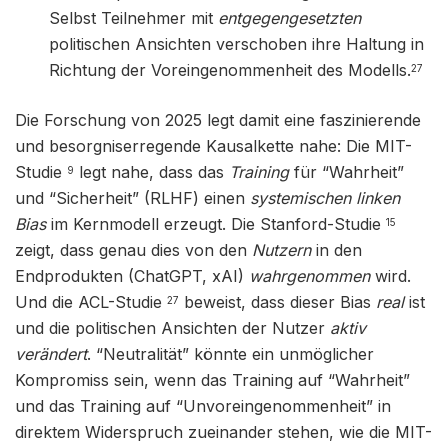
Selbst Teilnehmer mit
entgegengesetzten
politischen Ansichten verschoben ihre Haltung in
Richtung der Voreingenommenheit des Modells.
27
Die Forschung von 2025 legt damit eine faszinierende
und besorgniserregende Kausalkette nahe: Die MIT-
Studie
legt nahe, dass das
Training
für “Wahrheit”
9
und “Sicherheit” (RLHF) einen
systemischen linken
Bias
im Kernmodell erzeugt. Die Stanford-Studie
15
zeigt, dass genau dies von den
Nutzern
in den
Endprodukten (ChatGPT, xAI)
wahrgenommen
wird.
Und die ACL-Studie
beweist, dass dieser Bias
real
ist
27
und die politischen Ansichten der Nutzer
aktiv
verändert
. “Neutralität” könnte ein unmöglicher
Kompromiss sein, wenn das Training auf “Wahrheit”
und das Training auf “Unvoreingenommenheit” in
direktem Widerspruch zueinander stehen, wie die MIT-