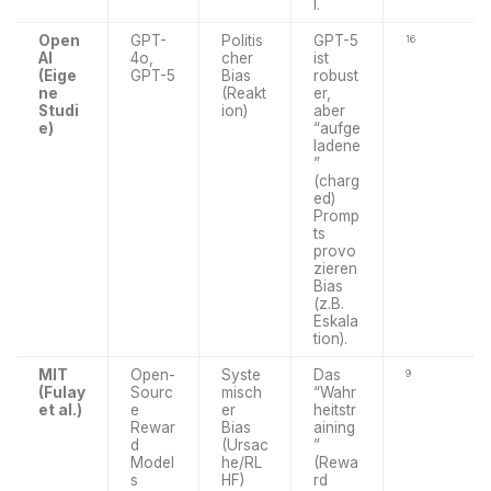
l.
Open
GPT-
Politis
GPT-5
16
AI
4o,
cher
ist
(Eige
GPT-5
Bias
robust
ne
(Reakt
er,
Studi
ion)
aber
e)
“aufge
ladene
”
(charg
ed)
Promp
ts
provo
zieren
Bias
(z.B.
Eskala
tion).
MIT
Open-
Syste
Das
9
(Fulay
Sourc
misch
“Wahr
et al.)
e
er
heitstr
Rewar
Bias
aining
d
(Ursac
”
Model
he/RL
(Rewa
s
HF)
rd