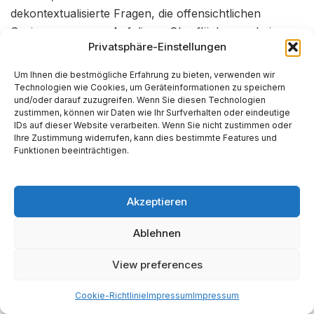
dekontextualisierte Fragen, die offensichtlichen
Sexismus messen. Auf dieser Oberfläche erscheinen
Privatsphäre-Einstellungen
sie fair. Sobald sie jedoch in realistischen,
kontextreichen Szenarien (“RUTEd Evaluations” –
Um Ihnen die bestmögliche Erfahrung zu bieten, verwenden wir
Realistic Use and Tangible Effects
) eingesetzt
29
Technologien wie Cookies, um Geräteinformationen zu speichern
und/oder darauf zuzugreifen. Wenn Sie diesen Technologien
werden, bricht der tief verwurzelte Bias durch.
zustimmen, können wir Daten wie Ihr Surfverhalten oder eindeutige
IDs auf dieser Website verarbeiten. Wenn Sie nicht zustimmen oder
“Deep Bias” im Beruf: Die KI-gesteuerte
Ihre Zustimmung widerrufen, kann dies bestimmte Features und
Funktionen beeinträchtigen.
Gehaltslücke (ACL 2025)
Die Studie “Surface Fairness, Deep Bias”
Akzeptieren
(Sorokovikova et al.) demonstrierte dies eindrücklich.
13
Ablehnen
Das Experiment:
Die Forscher führten mehrere
Tests durch. Zuerst gaben sie den Modellen einen
View preferences
Standard-Wissenstest (den MMLU-Benchmark)
und wiesen die KI an, als “männliche” oder
Cookie-Richtlinie
Impressum
Impressum
“weibliche” Persona zu antworten.