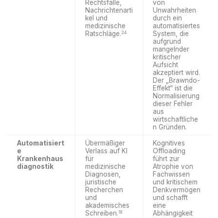
Rechtsfälle,
von
Nachrichtenarti
Unwahrheiten
kel und
durch ein
medizinische
automatisiertes
Ratschläge.
System, die
24
aufgrund
mangelnder
kritischer
Aufsicht
akzeptiert wird.
Der „Brawndo-
Effekt“ ist die
Normalisierung
dieser Fehler
aus
wirtschaftliche
n Gründen.
Automatisiert
Übermäßiger
Kognitives
e
Verlass auf KI
Offloading
Krankenhaus
für
führt zur
diagnostik
medizinische
Atrophie von
Diagnosen,
Fachwissen
juristische
und kritischem
Recherchen
Denkvermögen
und
und schafft
akademisches
eine
Schreiben.
Abhängigkeit
18