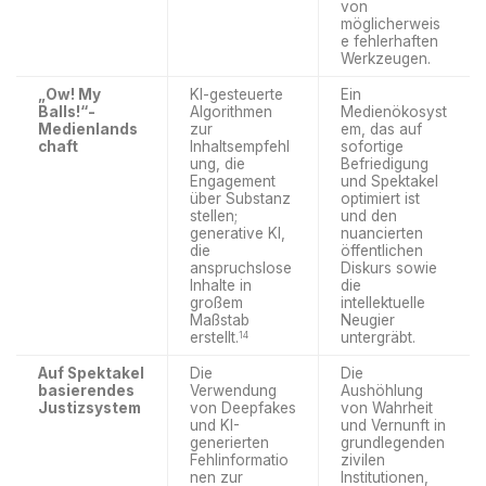
von
möglicherweis
e fehlerhaften
Werkzeugen.
„Ow! My
KI-gesteuerte
Ein
Balls!“-
Algorithmen
Medienökosyst
Medienlands
zur
em, das auf
chaft
Inhaltsempfehl
sofortige
ung, die
Befriedigung
Engagement
und Spektakel
über Substanz
optimiert ist
stellen;
und den
generative KI,
nuancierten
die
öffentlichen
anspruchslose
Diskurs sowie
Inhalte in
die
großem
intellektuelle
Maßstab
Neugier
erstellt.
untergräbt.
14
Auf Spektakel
Die
Die
basierendes
Verwendung
Aushöhlung
Justizsystem
von Deepfakes
von Wahrheit
und KI-
und Vernunft in
generierten
grundlegenden
Fehlinformatio
zivilen
nen zur
Institutionen,