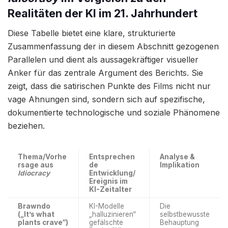
Realitäten der KI im 21. Jahrhundert
Diese Tabelle bietet eine klare, strukturierte
Zusammenfassung der in diesem Abschnitt gezogenen
Parallelen und dient als aussagekräftiger visueller
Anker für das zentrale Argument des Berichts. Sie
zeigt, dass die satirischen Punkte des Films nicht nur
vage Ahnungen sind, sondern sich auf spezifische,
dokumentierte technologische und soziale Phänomene
beziehen.
Thema/Vorhe
Entsprechen
Analyse &
rsage aus
de
Implikation
Idiocracy
Entwicklung/
Ereignis im
KI-Zeitalter
Brawndo
KI-Modelle
Die
(„It’s what
„halluzinieren“
selbstbewusste
plants crave“)
gefälschte
Behauptung