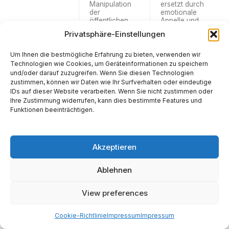
Manipulation
ersetzt durch
der
emotionale
öffentlichen
Appelle und
Meinung und
technologische
Privatsphäre-Einstellungen
von
Manipulation.
Gerichtsverfah
ren.
34
Um Ihnen die bestmögliche Erfahrung zu bieten, verwenden wir
Technologien wie Cookies, um Geräteinformationen zu speichern
Von
Der Einfluss
Das Risiko,
und/oder darauf zuzugreifen. Wenn Sie diesen Technologien
Unternehmen
großer
dass die
zustimmen, können wir Daten wie Ihr Surfverhalten oder eindeutige
kontrollierte
Technologieko
Entitäten mit
IDs auf dieser Website verarbeiten. Wenn Sie nicht zustimmen oder
Regierung
nzerne auf die
der größten
Ihre Zustimmung widerrufen, kann dies bestimmte Features und
(Brawndo
Entwicklung,
Macht zur
Funktionen beeinträchtigen.
besitzt die
Regulierung
Bereitstellung
FDA)
und ethische
von KI auch
Standardsetzu
die größte
ng von KI.
Macht haben
werden, ihre
Akzeptieren
Regeln zu
gestalten,
wobei Profit
Ablehnen
über das
Gemeinwohl
View preferences
gestellt wird.
Cookie-Richtlinie
Impressum
Impressum