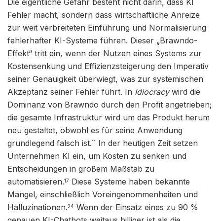
Die eigentliche Gefahr besteht nicht darin, dass KI
Fehler macht, sondern dass wirtschaftliche Anreize
zur weit verbreiteten Einführung und Normalisierung
fehlerhafter KI-Systeme führen. Dieser „Brawndo-
Effekt“ tritt ein, wenn der Nutzen eines Systems zur
Kostensenkung und Effizienzsteigerung den Imperativ
seiner Genauigkeit überwiegt, was zur systemischen
Akzeptanz seiner Fehler führt. In
Idiocracy
wird die
Dominanz von Brawndo durch den Profit angetrieben;
die gesamte Infrastruktur wird um das Produkt herum
neu gestaltet, obwohl es für seine Anwendung
grundlegend falsch ist.
In der heutigen Zeit setzen
11
Unternehmen KI ein, um Kosten zu senken und
Entscheidungen in großem Maßstab zu
automatisieren.
Diese Systeme haben bekannte
17
Mängel, einschließlich Voreingenommenheiten und
Halluzinationen.
Wenn der Einsatz eines zu 90 %
24
genauen KI-Chatbots weitaus billiger ist als die