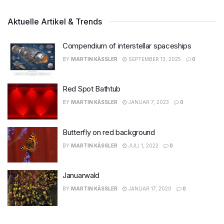
Aktuelle Artikel & Trends
Compendium of interstellar spaceships
BY
MARTIN KÄSSLER
SEPTEMBER 13, 2025
0
Red Spot Bathtub
BY
MARTIN KÄSSLER
JANUAR 7, 2023
0
Butterfly on red background
BY
MARTIN KÄSSLER
JULI 1, 2022
0
Januarwald
BY
MARTIN KÄSSLER
JANUAR 17, 2020
0