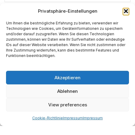
Privatsphäre-Einstellungen
*
E-Mail-Adresse
Um Ihnen die bestmögliche Erfahrung zu bieten, verwenden wir
Technologien wie Cookies, um Geräteinformationen zu speichern
und/oder darauf zuzugreifen. Wenn Sie diesen Technologien
Website
zustimmen, können wir Daten wie Ihr Surfverhalten oder eindeutige
IDs auf dieser Website verarbeiten. Wenn Sie nicht zustimmen oder
Ihre Zustimmung widerrufen, kann dies bestimmte Features und
Funktionen beeinträchtigen.
Akzeptieren
Alternative:
Ablehnen
View preferences
Start
AI
Tech
Kapital
Prognosen
Electric
How-to
Space
Medien
Gesellschaft
Astro
Cookie-Richtlinie
Impressum
Impressum
Made with AI support. Als Amazon-Partner verdiene ich
an qualifizierten Verkäufen.