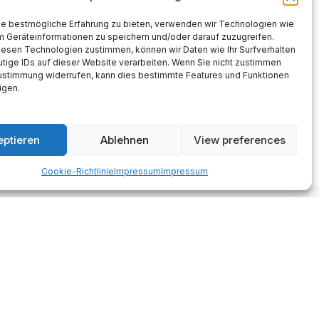
ie bestmögliche Erfahrung zu bieten, verwenden wir Technologien wie
m Geräteinformationen zu speichern und/oder darauf zuzugreifen.
iesen Technologien zustimmen, können wir Daten wie Ihr Surfverhalten
tige IDs auf dieser Website verarbeiten. Wenn Sie nicht zustimmen
Zustimmung widerrufen, kann dies bestimmte Features und Funktionen
igen.
eptieren
Ablehnen
View preferences
Cookie-Richtlinie
Impressum
Impressum
Made with AI support. Als Amazon-
Partner verdiene ich an
qualifizierten Verkäufen.