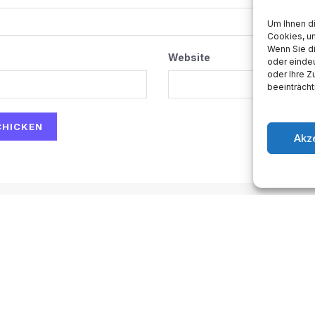
Um Ihnen d
Cookies, u
Wenn Sie d
Website
oder eindeu
oder Ihre 
beeinträcht
Akz
ow-to
Space
Medien
Gesellschaft
Astro
sum
.