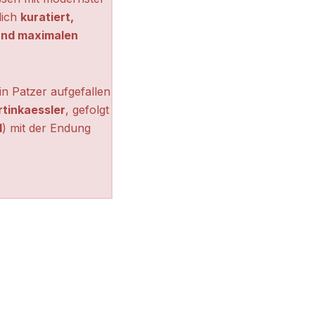
lich
kuratiert,
 und maximalen
n Patzer aufgefallen
tinkaessler
, gefolgt
l
) mit der Endung