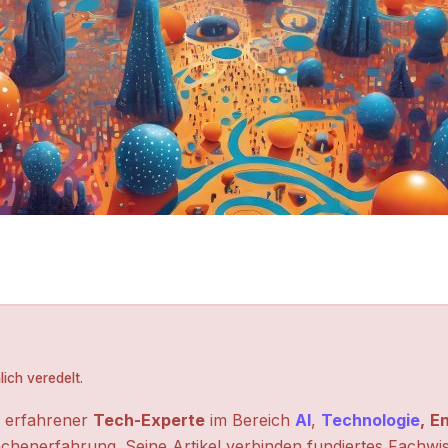
ich veredelt.
n erfahrener
Tech-Experte
im Bereich
AI
,
Technologie
,
En
chenerfahrung. Seine Artikel verbinden fundiertes Fachwi