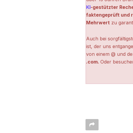
KI
-gestützter Rech
faktengeprüft und r
Mehrwert
zu garant
Auch bei sorgfältigs
ist, der uns entgange
von einem @ und de
.com.
Oder besuchen