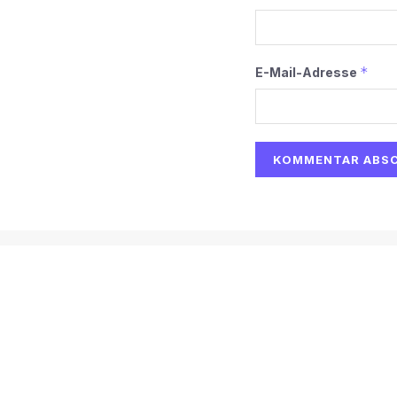
*
E-Mail-Adresse
Alternative:
Start
AI
Tech
Kapital
Prognosen
Electric
H
© 2026
Martin Käßler
Impressum und Datenschutz:
Impres