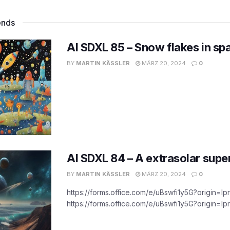
ends
AI SDXL 85 – Snow flakes in sp
BY
MARTIN KÄSSLER
MÄRZ 20, 2024
0
AI SDXL 84 – A extrasolar supe
BY
MARTIN KÄSSLER
MÄRZ 20, 2024
0
https://forms.office.com/e/uBswfi1y5G?origin=lpr
https://forms.office.com/e/uBswfi1y5G?origin=lpr