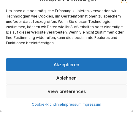
Um Ihnen die bestmögliche Erfahrung zu bieten, verwenden wir
Technologien wie Cookies, um Geräteinformationen zu speichern
und/oder darauf zuzugreifen. Wenn Sie diesen Technologien
Website
zustimmen, können wir Daten wie Ihr Surfverhalten oder eindeutige
IDs auf dieser Website verarbeiten. Wenn Sie nicht zustimmen oder
Ihre Zustimmung widerrufen, kann dies bestimmte Features und
Funktionen beeinträchtigen.
Akzeptieren
Alternative:
Ablehnen
Start
AI
Tech
Kapital
Prognosen
Electric
How-to
View preferences
Space
Medien
Gesellschaft
Astro
Cookie-Richtlinie
Impressum
Impressum
Made with AI support. Als Amazon-Partner verdiene ich
an qualifizierten Verkäufen.