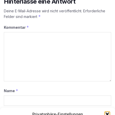
Hinterlasse eine Antwort
Deine E-Mail-Adresse wird nicht veröffentlicht.
Erforderliche
*
Felder sind markiert
*
Kommentar
*
Name
*
E-Mail-Adresse
Privatsphäre-Einstellungen