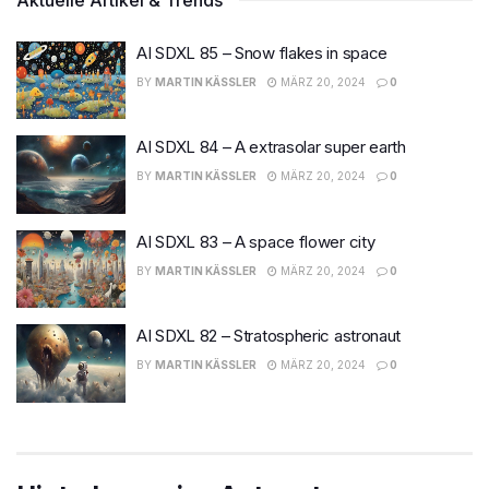
AI SDXL 85 – Snow flakes in space
BY
MARTIN KÄSSLER
MÄRZ 20, 2024
0
AI SDXL 84 – A extrasolar super earth
BY
MARTIN KÄSSLER
MÄRZ 20, 2024
0
AI SDXL 83 – A space flower city
BY
MARTIN KÄSSLER
MÄRZ 20, 2024
0
AI SDXL 82 – Stratospheric astronaut
BY
MARTIN KÄSSLER
MÄRZ 20, 2024
0