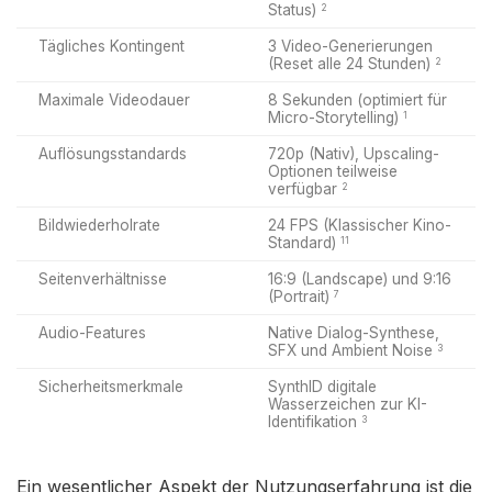
Status)
2
Tägliches Kontingent
3 Video-Generierungen
(Reset alle 24 Stunden)
2
Maximale Videodauer
8 Sekunden (optimiert für
Micro-Storytelling)
1
Auflösungsstandards
720p (Nativ), Upscaling-
Optionen teilweise
verfügbar
2
Bildwiederholrate
24 FPS (Klassischer Kino-
Standard)
11
Seitenverhältnisse
16:9 (Landscape) und 9:16
(Portrait)
7
Audio-Features
Native Dialog-Synthese,
SFX und Ambient Noise
3
Sicherheitsmerkmale
SynthID digitale
Wasserzeichen zur KI-
Identifikation
3
Ein wesentlicher Aspekt der Nutzungserfahrung ist die