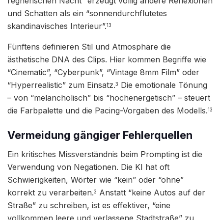
regnerischen Nacht” erzeugt völlig andere Reflexionen
und Schatten als ein “sonnendurchflutetes
skandinavisches Interieur”.
13
Fünftens definieren Stil und Atmosphäre die
ästhetische DNA des Clips. Hier kommen Begriffe wie
“Cinematic”, “Cyberpunk”, “Vintage 8mm Film” oder
“Hyperrealistic” zum Einsatz.
Die emotionale Tönung
3
– von “melancholisch” bis “hochenergetisch” – steuert
die Farbpalette und die Pacing-Vorgaben des Modells.
13
Vermeidung gängiger Fehlerquellen
Ein kritisches Missverständnis beim Prompting ist die
Verwendung von Negationen. Die KI hat oft
Schwierigkeiten, Wörter wie “kein” oder “ohne”
korrekt zu verarbeiten.
Anstatt “keine Autos auf der
3
Straße” zu schreiben, ist es effektiver, “eine
vollkommen leere und verlassene Stadtstraße” zu