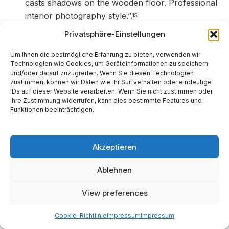
casts shadows on the wooden floor. Professional
interior photography style.”.
15
Privatsphäre-Einstellungen
Ökologische und ökonomische
Um Ihnen die bestmögliche Erfahrung zu bieten, verwenden wir
Implikationen: Der
Technologien wie Cookies, um Geräteinformationen zu speichern
und/oder darauf zuzugreifen. Wenn Sie diesen Technologien
Strombedarf
zustimmen, können wir Daten wie Ihr Surfverhalten oder eindeutige
IDs auf dieser Website verarbeiten. Wenn Sie nicht zustimmen oder
Ihre Zustimmung widerrufen, kann dies bestimmte Features und
Ein oft unterschätzter Aspekt der generativen KI ist
Funktionen beeinträchtigen.
der massive Ressourcenbedarf, der für die
Berechnung von Videoframes erforderlich ist.
Während ein Text-Prompt vernachlässigbar erscheint,
Akzeptieren
katapultiert die Videogenerierung den Energiebedarf in
Ablehnen
Dimensionen, die für den Nutzer physisch spürbar
wären, wenn er die Hardware selbst betreiben
View preferences
würde.
16
Cookie-Richtlinie
Impressum
Impressum
Analyse der energetischen Kosten pro