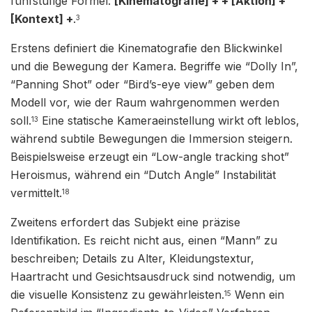
fünfstufige Formel:
[Kinematografie] + + [Aktion] +
[Kontext] +
.
3
Erstens definiert die Kinematografie den Blickwinkel
und die Bewegung der Kamera. Begriffe wie “Dolly In”,
“Panning Shot” oder “Bird’s-eye view” geben dem
Modell vor, wie der Raum wahrgenommen werden
soll.
Eine statische Kameraeinstellung wirkt oft leblos,
13
während subtile Bewegungen die Immersion steigern.
Beispielsweise erzeugt ein “Low-angle tracking shot”
Heroismus, während ein “Dutch Angle” Instabilität
vermittelt.
18
Zweitens erfordert das Subjekt eine präzise
Identifikation. Es reicht nicht aus, einen “Mann” zu
beschreiben; Details zu Alter, Kleidungstextur,
Haartracht und Gesichtsausdruck sind notwendig, um
die visuelle Konsistenz zu gewährleisten.
Wenn ein
15