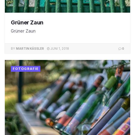
Grüner Zaun
Grüner Zaun
BY
MARTIN KÄSSLER
JUNI 1, 2018
0
FOTOGRAFIE