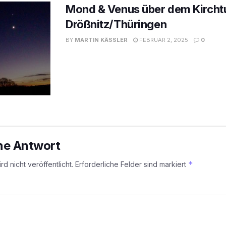
Mond & Venus über dem Kircht
Drößnitz/Thüringen
BY
MARTIN KÄSSLER
FEBRUAR 2, 2025
0
ine Antwort
*
d nicht veröffentlicht.
Erforderliche Felder sind markiert