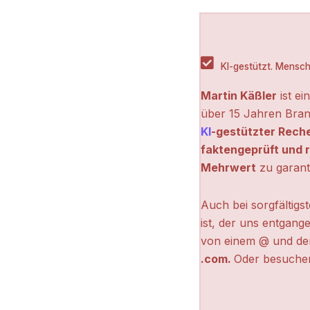
KI-gestützt. Menschl
Martin Käßler
ist ei
über 15 Jahren Bran
KI
-gestützter Rech
faktengeprüft und r
Mehrwert
zu garant
Auch bei sorgfältigs
ist, der uns entgange
von einem @ und de
.com.
Oder besuchen