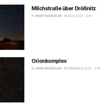
Milchstraße über Drößnitz
BY
MARTIN KÄSSLER
JULI 1, 2025
0
Orionkomplex
BY
MARTIN KÄSSLER
FEBRUAR 21, 2025
0