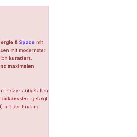
ergie &
Space
mit
ssen mit modernster
lich
kuratiert,
 und maximalen
n Patzer aufgefallen
tinkaessler
, gefolgt
l
) mit der Endung