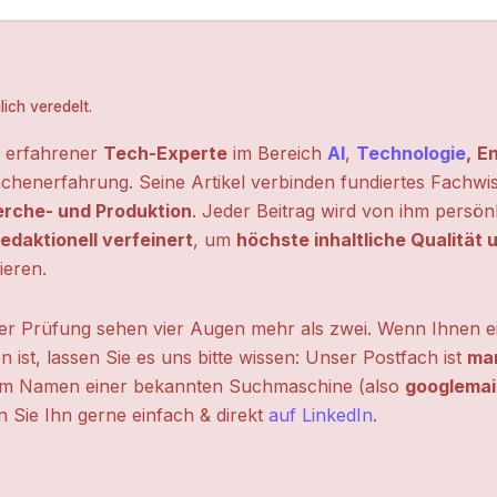
ich veredelt.
n erfahrener
Tech-Experte
im Bereich
AI
,
Technologie
,
En
chenerfahrung. Seine Artikel verbinden fundiertes Fachwi
erche- und Produktion
. Jeder Beitrag wird von ihm persön
edaktionell verfeinert
, um
höchste inhaltliche Qualität
ieren.
ter Prüfung sehen vier Augen mehr als zwei. Wenn Ihnen ei
n ist, lassen Sie es uns bitte wissen: Unser Postfach ist
mar
m Namen einer bekannten Suchmaschine (also
googlemai
 Sie Ihn gerne einfach & direkt
auf LinkedIn
.