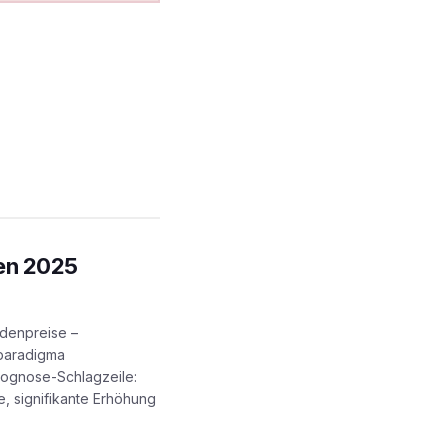
en 2025
denpreise –
paradigma
ognose-Schlagzeile:
e, signifikante Erhöhung