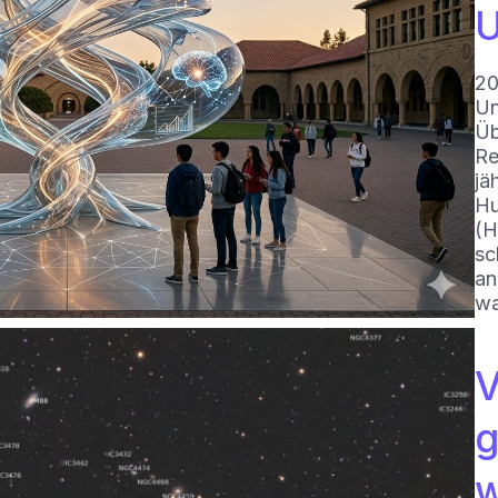
U
20
Un
Üb
Re
jä
Hu
(H
sc
an
wa
V
g
w