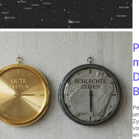
P
m
D
B
Pe
um
Zy
vo
wi