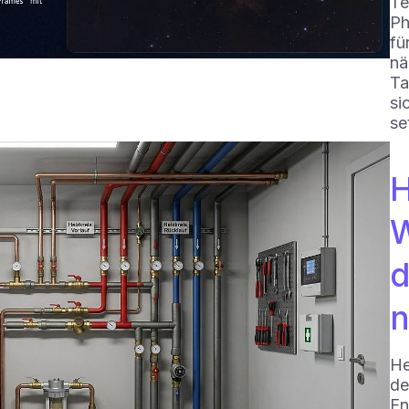
Te
Ph
fü
nä
Ta
si
se
H
W
d
n
He
de
En