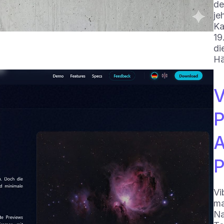
de
je
Ka
19
di
Hä
V
P
A
P
Vi
ma
Na