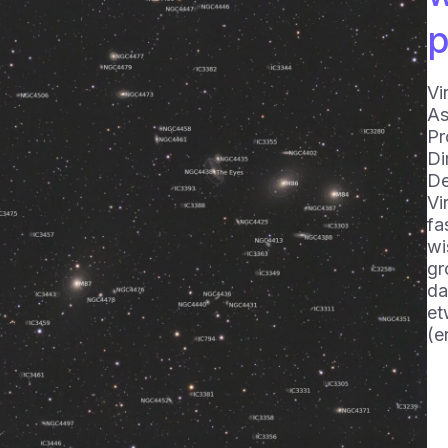
p
Vi
As
Pr
Di
De
Vi
fa
wi
gr
da
et
(e