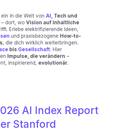
ein in die Welt von
AI
, Tech und
– dort, wo
Vision auf inhaltliche
ifft. Erlebe elektrifizierende Ideen,
osen
und praxisbezogene
How-to-
ts
, die dich wirklich weiterbringen.
ace
bis
Gesellschaft
: Hier
hen
Impulse, die verändern
–
ent, inspirierend,
evolutionär
.
026 AI Index Report
er Stanford