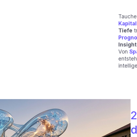
Tauche 
Kapital
Tiefe
tr
Progn
Insigh
Von
Sp
entste
intellig
2
d