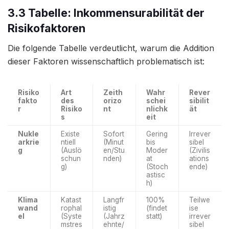
3.3 Tabelle: Inkommensurabilität der
Risikofaktoren
Die folgende Tabelle verdeutlicht, warum die Addition
dieser Faktoren wissenschaftlich problematisch ist:
Risiko
Art
Zeith
Wahr
Rever
fakto
des
orizo
schei
sibilit
r
Risiko
nt
nlichk
ät
s
eit
Nukle
Existe
Sofort
Gering
Irrever
arkrie
ntiell
(Minut
bis
sibel
g
(Auslö
en/Stu
Moder
(Zivilis
schun
nden)
at
ations
g)
(Stoch
ende)
astisc
h)
Klima
Katast
Langfr
100%
Teilwe
wand
rophal
istig
(findet
ise
el
(Syste
(Jahrz
statt)
irrever
mstres
ehnte/
sibel