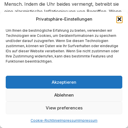
Mensch. Indem die Uhr beides vermengt, betreibt sie
eine alarmistische Inflationierung von Begriffen. Wenn
alles “Doomsday” ist, ist nichts mehr “Doomsday”.
Privatsphäre-Einstellungen
Um Ihnen die bestmögliche Erfahrung zu bieten, verwenden wir
Kapitel 5: Die Psychologie des
Technologien wie Cookies, um Geräteinformationen zu speichern
und/oder darauf zuzugreifen. Wenn Sie diesen Technologien
Untergangs – Wirkung und
zustimmen, können wir Daten wie Ihr Surfverhalten oder eindeutige
IDs auf dieser Website verarbeiten. Wenn Sie nicht zustimmen oder
Nebenwirkung
Ihre Zustimmung widerrufen, kann dies bestimmte Features und
Funktionen beeinträchtigen.
Ein Instrument, das warnen will, muss an seiner
Wirkung gemessen werden. Erreicht die Doomsday
Akzeptieren
Clock ihr Ziel, die Menschheit wachzurütteln, oder
bewirkt sie das Gegenteil?
Ablehnen
5.1 Alarmismus und “Apocalypse
View preferences
Fatigue”
Cookie-Richtlinie
Impressum
Impressum
Die Uhr kennt nur eine Richtung: näher an