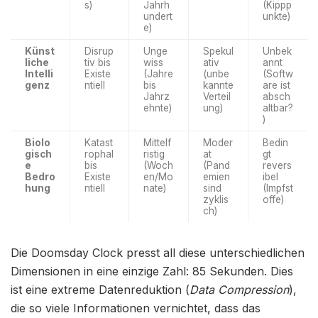
s)
Jahrh
(Kippp
undert
unkte)
e)
Künst
Disrup
Unge
Spekul
Unbek
liche
tiv bis
wiss
ativ
annt
Intelli
Existe
(Jahre
(unbe
(Softw
genz
ntiell
bis
kannte
are ist
Jahrz
Verteil
absch
ehnte)
ung)
altbar?
)
Biolo
Katast
Mittelf
Moder
Bedin
gisch
rophal
ristig
at
gt
e
bis
(Woch
(Pand
revers
Bedro
Existe
en/Mo
emien
ibel
hung
ntiell
nate)
sind
(Impfst
zyklis
offe)
ch)
Die Doomsday Clock presst all diese unterschiedlichen
Dimensionen in eine einzige Zahl: 85 Sekunden. Dies
ist eine extreme Datenreduktion (
Data Compression
),
die so viele Informationen vernichtet, dass das