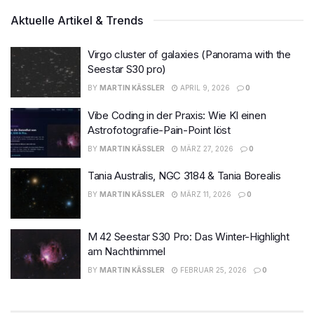
Aktuelle Artikel & Trends
Virgo cluster of galaxies (Panorama with the
Seestar S30 pro)
BY
MARTIN KÄSSLER
APRIL 9, 2026
0
Vibe Coding in der Praxis: Wie KI einen
Astrofotografie-Pain-Point löst
BY
MARTIN KÄSSLER
MÄRZ 27, 2026
0
Tania Australis, NGC 3184 & Tania Borealis
BY
MARTIN KÄSSLER
MÄRZ 11, 2026
0
M 42 Seestar S30 Pro: Das Winter-Highlight
am Nachthimmel
BY
MARTIN KÄSSLER
FEBRUAR 25, 2026
0