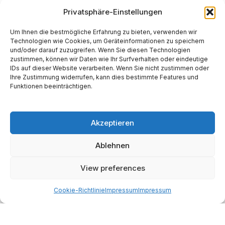
Privatsphäre-Einstellungen
*
E-Mail-Adresse
Um Ihnen die bestmögliche Erfahrung zu bieten, verwenden wir
Technologien wie Cookies, um Geräteinformationen zu speichern
und/oder darauf zuzugreifen. Wenn Sie diesen Technologien
Website
zustimmen, können wir Daten wie Ihr Surfverhalten oder eindeutige
IDs auf dieser Website verarbeiten. Wenn Sie nicht zustimmen oder
Ihre Zustimmung widerrufen, kann dies bestimmte Features und
Funktionen beeinträchtigen.
Akzeptieren
Alternative:
Ablehnen
Start
AI
Tech
Kapital
Prognosen
Electric
How-to
View preferences
Space
Medien
Gesellschaft
Astro
Cookie-Richtlinie
Impressum
Impressum
Made with AI support. Als Amazon-Partner verdiene ich
an qualifizierten Verkäufen.