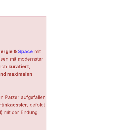
ergie &
Space
mit
ssen mit modernster
lich
kuratiert,
 und maximalen
n Patzer aufgefallen
tinkaessler
, gefolgt
l
) mit der Endung