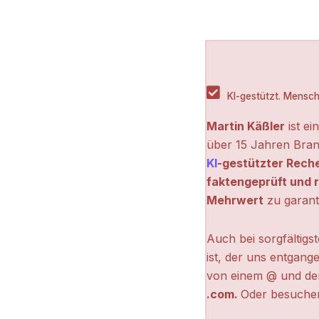
KI-gestützt. Menschl
Martin Käßler
ist ei
über 15 Jahren Bran
KI
-gestützter Rech
faktengeprüft und r
Mehrwert
zu garant
Auch bei sorgfältigs
ist, der uns entgange
von einem @ und de
.com.
Oder besuchen