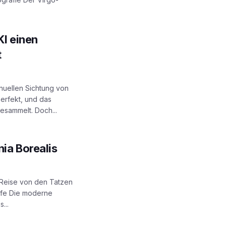
KI einen
t
nuellen Sichtung von
erfekt, und das
esammelt. Doch...
nia Borealis
e Reise von den Tatzen
iefe Die moderne
...