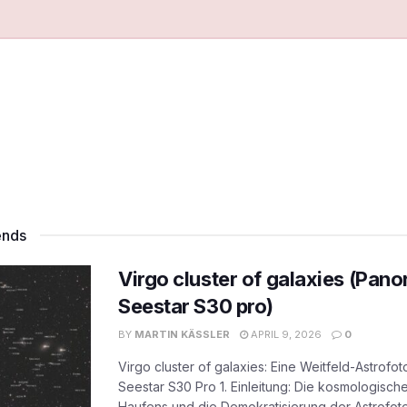
ends
Virgo cluster of galaxies (Pan
Seestar S30 pro)
BY
MARTIN KÄSSLER
APRIL 9, 2026
0
Virgo cluster of galaxies: Eine Weitfeld-Astrof
Seestar S30 Pro 1. Einleitung: Die kosmologisc
Haufens und die Demokratisierung der Astrofoto