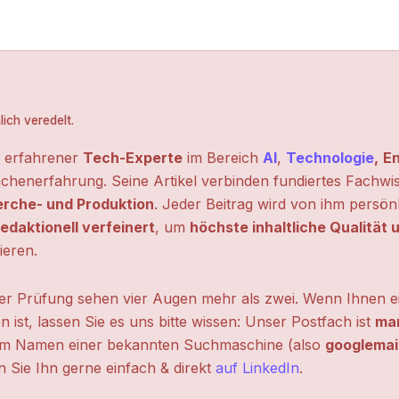
ich veredelt.
n erfahrener
Tech-Experte
im Bereich
AI
,
Technologie
,
En
chenerfahrung. Seine Artikel verbinden fundiertes Fachwi
erche- und Produktion
. Jeder Beitrag wird von ihm persön
edaktionell verfeinert
, um
höchste inhaltliche Qualität
ieren.
ter Prüfung sehen vier Augen mehr als zwei. Wenn Ihnen ei
n ist, lassen Sie es uns bitte wissen: Unser Postfach ist
mar
m Namen einer bekannten Suchmaschine (also
googlemai
 Sie Ihn gerne einfach & direkt
auf LinkedIn
.