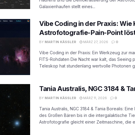
Galaxienhaufen stellt eines...
Vibe Coding in der Praxis: Wie 
Astrofotografie-Pain-Point lös
BY
MARTIN KÄSSLER
MÄRZ 27, 2026
0
Vibe Coding in der Praxis: Ein Werkzeug zur ma
FITS-Rohdaten Die Nacht war kalt, das Seeing p
Teleskop hat stundenlang wertvolle Photonen g
Tania Australis, NGC 3184 & Ta
BY
MARTIN KÄSSLER
MÄRZ 11, 2026
0
Tania Australis, NGC 3184 & Tania Borealis: Ein
des Großen Bären bis in die intergalaktische T
Astrofotografie gleicht einer Zeitmaschine, die es