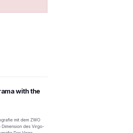
orama with the
otografie mit dem ZWO
he Dimension des Virgo-
grafie Der Virgo-