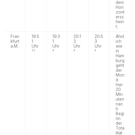
dem
Hori
zont
ersc
hein
t.
Fran
19:5
19:3
20:1
20:5
Ähnl
kfurt
1
1
2
3
ich
a.M.
Uhr
Uhr
Uhr
Uhr
wie
in
22
4
4
4
Ham
burg
geht
der
Mon
d
hier
20
Min
uten
nac
h
Begi
nn
der
Tota
lität