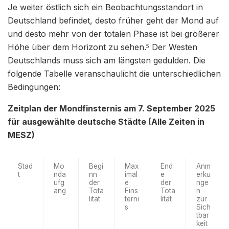
Je weiter östlich sich ein Beobachtungsstandort in
Deutschland befindet, desto früher geht der Mond auf
und desto mehr von der totalen Phase ist bei größerer
Höhe über dem Horizont zu sehen.
Der Westen
5
Deutschlands muss sich am längsten gedulden. Die
folgende Tabelle veranschaulicht die unterschiedlichen
Bedingungen:
Zeitplan der Mondfinsternis am 7. September 2025
für ausgewählte deutsche Städte (Alle Zeiten in
MESZ)
Stad
Mo
Begi
Max
End
Anm
t
nda
nn
imal
e
erku
ufg
der
e
der
nge
ang
Tota
Fins
Tota
n
lität
terni
lität
zur
s
Sich
tbar
keit