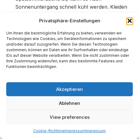
Sonnenuntergang schnell kühl werden. Kleiden
Sie sich am besten im Zwiebellook und nehmen
Privatsphäre-Einstellungen
Sie eine Decke mit.
26
Bequemlichkeit:
Ein Klappstuhl oder eine
Um Ihnen die bestmögliche Erfahrung zu bieten, verwenden wir
Technologien wie Cookies, um Geräteinformationen zu speichern
Isomatte sorgt für Komfort während der
und/oder darauf zuzugreifen. Wenn Sie diesen Technologien
mehrstündigen Beobachtung.
zustimmen, können wir Daten wie Ihr Surfverhalten oder eindeutige
IDs auf dieser Website verarbeiten. Wenn Sie nicht zustimmen oder
Geduld mitbringen:
Besonders in den ersten
Ihre Zustimmung widerrufen, kann dies bestimmte Features und
Funktionen beeinträchtigen.
Minuten nach Mondaufgang wird der Mond sehr
blass und schwer zu sehen sein. Geben Sie nicht
auf. Mit zunehmender Dunkelheit und Höhe wird
Akzeptieren
der Anblick immer eindrucksvoller.
5
Ablehnen
Abschnitt 5: Echos aus der
View preferences
Vergangenheit – Von
göttlichen Omen zu
Cookie-Richtlinie
Impressum
Impressum