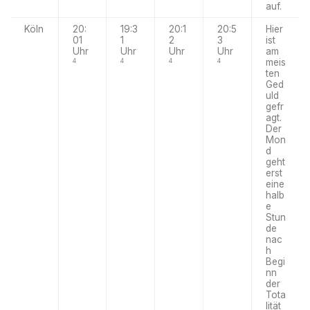
auf.
Köln
20:
19:3
20:1
20:5
Hier
01
1
2
3
ist
Uhr
Uhr
Uhr
Uhr
am
meis
4
4
4
4
ten
Ged
uld
gefr
agt.
Der
Mon
d
geht
erst
eine
halb
e
Stun
de
nac
h
Begi
nn
der
Tota
lität