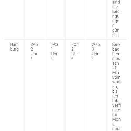
sind
die
Bedi
ngu
nge
n
gün
stig.
Ham
19:5
19:3
20:1
20:5
Beo
burg
2
1
2
3
bac
Uhr
Uhr
Uhr
Uhr
hter
müs
5
4
4
4
sen
21
Min
uten
wart
en,
bis
der
total
verfi
nste
rte
Mon
d
über