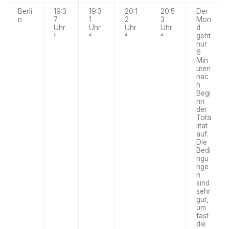
Berli
19:3
19:3
20:1
20:5
Der
n
7
1
2
3
Mon
Uhr
Uhr
Uhr
Uhr
d
geht
5
4
4
4
nur
6
Min
uten
nac
h
Begi
nn
der
Tota
lität
auf.
Die
Bedi
ngu
nge
n
sind
sehr
gut,
um
fast
die