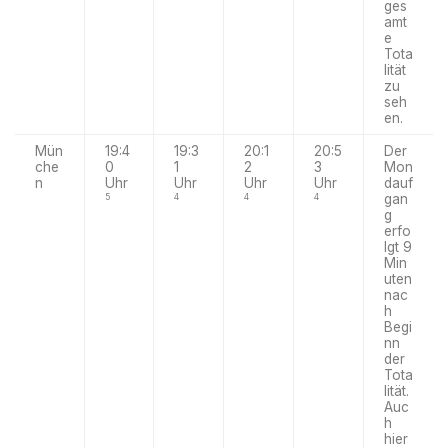
ges
amt
e
Tota
lität
zu
seh
en.
Mün
19:4
19:3
20:1
20:5
Der
che
0
1
2
3
Mon
n
Uhr
Uhr
Uhr
Uhr
dauf
gan
5
4
4
4
g
erfo
lgt 9
Min
uten
nac
h
Begi
nn
der
Tota
lität.
Auc
h
hier