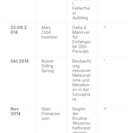
l.
Fehlerfrei
er
Aufstieg.
22.09.2
Mars
Delta-V
13
014
Orbit
Manöver
Insertion
für
Einfangor
bit (35h
Periode).
Okt 2014
Komet
Beobacht
1
Siding
ung
Spring
intensiver
Meteorstr
öme und
Metallion
en in der
Ionosphä
re.
Nov
Start
Beginn
37
2014
Primärmis
der
sion
Routine-
Wissensc
haftsoper
ationen.