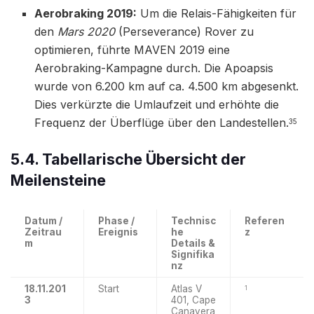
Aerobraking 2019:
Um die Relais-Fähigkeiten für
den
Mars 2020
(Perseverance) Rover zu
optimieren, führte MAVEN 2019 eine
Aerobraking-Kampagne durch. Die Apoapsis
wurde von 6.200 km auf ca. 4.500 km abgesenkt.
Dies verkürzte die Umlaufzeit und erhöhte die
Frequenz der Überflüge über den Landestellen.
35
5.4. Tabellarische Übersicht der
Meilensteine
Datum /
Phase /
Technisc
Referen
Zeitrau
Ereignis
he
z
m
Details &
Signifika
nz
18.11.201
Start
Atlas V
1
3
401, Cape
Canavera