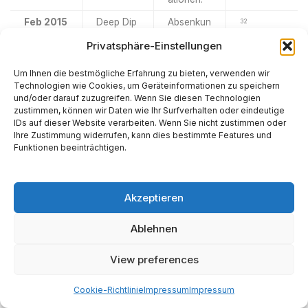
Feb 2015
Deep Dip
Absenkun
32
#1
g auf 125
km zur
Privatsphäre-Einstellungen
Untersuc
hung der
Um Ihnen die bestmögliche Erfahrung zu bieten, verwenden wir
Homopau
Technologien wie Cookies, um Geräteinformationen zu speichern
se.
und/oder darauf zuzugreifen. Wenn Sie diesen Technologien
zustimmen, können wir Daten wie Ihr Surfverhalten oder eindeutige
Nov
Ende
Alle
30
2015
Primärmis
primären
IDs auf dieser Website verarbeiten. Wenn Sie nicht zustimmen oder
sion
Wissensc
Ihre Zustimmung widerrufen, kann dies bestimmte Features und
haftsziele
Funktionen beeinträchtigen.
erreicht.
Start EM1.
2017
Entdecku
Nachweis
29
Akzeptieren
ng
des
Magnet-
verdrillten
Schweif
magnetis
Ablehnen
chen
Schweifs
des Mars.
View preferences
2019
Orbitanpa
Absenkun
35
ssung
g
Cookie-Richtlinie
Impressum
Impressum
(Relay)
Apoapsis