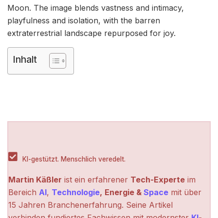
Moon. The image blends vastness and intimacy,
playfulness and isolation, with the barren
extraterrestrial landscape repurposed for joy.
Inhalt
KI-gestützt. Menschlich veredelt.
Martin Käßler
ist ein erfahrener
Tech-Experte
im
Bereich
AI
,
Technologie
,
Energie &
Space
mit über
15 Jahren Branchenerfahrung. Seine Artikel
verbinden fundiertes Fachwissen mit modernster
KI
-