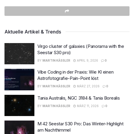
Aktuelle Artikel & Trends
Virgo cluster of galaxies (Panorama with the
Seestar S30 pro)
BY
MARTIN KÄSSLER
APRIL 9, 2026
0
Vibe Coding in der Praxis: Wie KI einen
Astrofotografie-Pain-Point löst
BY
MARTIN KÄSSLER
MÄRZ 27, 2026
0
Tania Australis, NGC 3184 & Tania Borealis
BY
MARTIN KÄSSLER
MÄRZ 11, 2026
0
M 42 Seestar S30 Pro: Das Winter-Highlight
am Nachthimmel