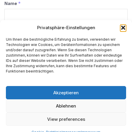
*
Name
Privatsphäre-Einstellungen
*
E-Mail-Adresse
Um Ihnen die bestmögliche Erfahrung zu bieten, verwenden wir
Technologien wie Cookies, um Geräteinformationen zu speichern
und/oder darauf zuzugreifen. Wenn Sie diesen Technologien
zustimmen, können wir Daten wie Ihr Surfverhalten oder eindeutige
Website
IDs auf dieser Website verarbeiten. Wenn Sie nicht zustimmen oder
Ihre Zustimmung widerrufen, kann dies bestimmte Features und
Funktionen beeinträchtigen.
Akzeptieren
Alternative:
Ablehnen
View preferences
Start
AI
Tech
Kapital
Prognosen
Electric
How-to
Space
Medien
Gesellschaft
Astro