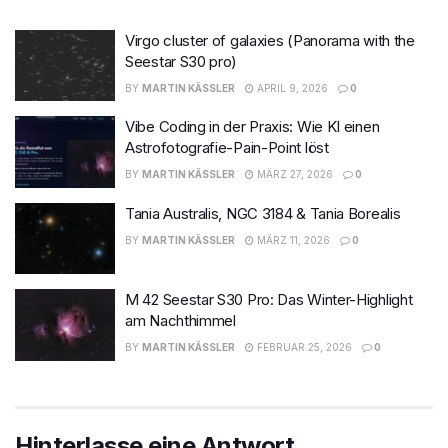
Virgo cluster of galaxies (Panorama with the
Seestar S30 pro)
BY
MARTIN KÄSSLER
APRIL 9, 2026
0
Vibe Coding in der Praxis: Wie KI einen
Astrofotografie-Pain-Point löst
BY
MARTIN KÄSSLER
MÄRZ 27, 2026
0
Tania Australis, NGC 3184 & Tania Borealis
BY
MARTIN KÄSSLER
MÄRZ 11, 2026
0
M 42 Seestar S30 Pro: Das Winter-Highlight
am Nachthimmel
BY
MARTIN KÄSSLER
FEBRUAR 25, 2026
0
Hinterlasse eine Antwort