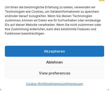
Um Ihnen die bestmögliche Erfahrung zu bieten, verwenden wir
Technologien wie Cookies, um Geräteinformationen zu speichern
und/oder darauf zuzugreifen. Wenn Sie diesen Technologien
Website
zustimmen, können wir Daten wie Ihr Surfverhalten oder eindeutige
IDs auf dieser Website verarbeiten. Wenn Sie nicht zustimmen oder
Ihre Zustimmung widerrufen, kann dies bestimmte Features und
Funktionen beeinträchtigen.
Akzeptieren
Alternative:
Ablehnen
Start
AI
Tech
Kapital
Prognosen
Electric
How-to
View preferences
Space
Medien
Gesellschaft
Astro
Cookie-Richtlinie
Impressum
Impressum
Made with AI support. Als Amazon-Partner verdiene ich
an qualifizierten Verkäufen.