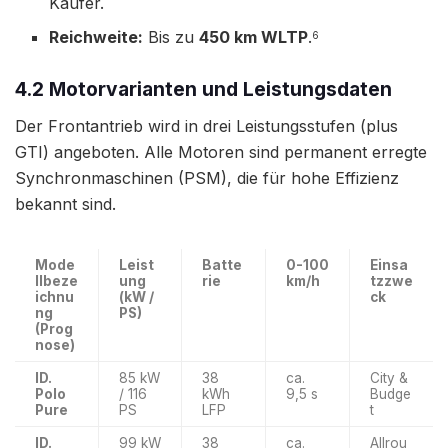
Käufer.
Reichweite:
Bis zu
450 km WLTP
.
6
4.2 Motorvarianten und Leistungsdaten
Der Frontantrieb wird in drei Leistungsstufen (plus
GTI) angeboten. Alle Motoren sind permanent erregte
Synchronmaschinen (PSM), die für hohe Effizienz
bekannt sind.
Mode
Leist
Batte
0-100
Einsa
llbeze
ung
rie
km/h
tzzwe
ichnu
(kW /
ck
ng
PS)
(Prog
nose)
ID.
85 kW
38
ca.
City &
Polo
/ 116
kWh
9,5 s
Budge
Pure
PS
LFP
t
ID.
99 kW
38
ca.
Allrou