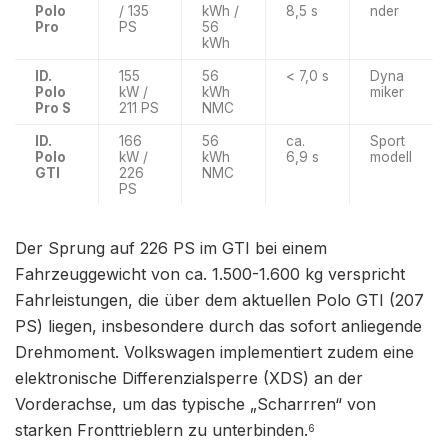
Polo
/ 135
kWh /
8,5 s
nder
Pro
PS
56
kWh
ID.
155
56
< 7,0 s
Dyna
Polo
kW /
kWh
miker
Pro S
211 PS
NMC
ID.
166
56
ca.
Sport
Polo
kW /
kWh
6,9 s
modell
GTI
226
NMC
PS
Der Sprung auf 226 PS im GTI bei einem
Fahrzeuggewicht von ca. 1.500-1.600 kg verspricht
Fahrleistungen, die über dem aktuellen Polo GTI (207
PS) liegen, insbesondere durch das sofort anliegende
Drehmoment. Volkswagen implementiert zudem eine
elektronische Differenzialsperre (XDS) an der
Vorderachse, um das typische „Scharrren“ von
starken Fronttrieblern zu unterbinden.
6