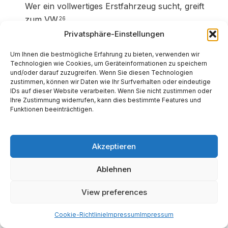
Wer ein vollwertiges Erstfahrzeug sucht, greift
zum VW.
26
Privatsphäre-Einstellungen
7.3 VW ID. Polo vs. Skoda Epiq & Cupra
Um Ihnen die bestmögliche Erfahrung zu bieten, verwenden wir
Raval
Technologien wie Cookies, um Geräteinformationen zu speichern
und/oder darauf zuzugreifen. Wenn Sie diesen Technologien
Der interne Wettbewerb ist scharf kalkuliert.
zustimmen, können wir Daten wie Ihr Surfverhalten oder eindeutige
IDs auf dieser Website verarbeiten. Wenn Sie nicht zustimmen oder
Skoda Epiq:
Ein Mini-SUV (ca. 4,10m). Bietet noch
Ihre Zustimmung widerrufen, kann dies bestimmte Features und
Funktionen beeinträchtigen.
mehr Platz und “Simply Clever” Features. Könnte
dem ID. Polo Kunden abjagen, die den höheren
Einstieg eines SUV bevorzugen. Preislich ähnlich
Akzeptieren
(~25.000 €).
Ablehnen
Cupra Raval:
Der “Rebel”. Sportlicher
abgestimmt, aggressives Design, teurer. Spricht
View preferences
eine jüngere, weniger preissensible Zielgruppe an,
die den VW als zu “brav” empfindet.
23
Cookie-Richtlinie
Impressum
Impressum