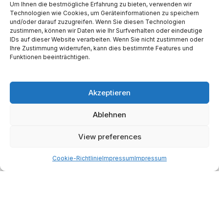
Um Ihnen die bestmögliche Erfahrung zu bieten, verwenden wir
Technologien wie Cookies, um Geräteinformationen zu speichern
und/oder darauf zuzugreifen. Wenn Sie diesen Technologien
Website
zustimmen, können wir Daten wie Ihr Surfverhalten oder eindeutige
IDs auf dieser Website verarbeiten. Wenn Sie nicht zustimmen oder
Ihre Zustimmung widerrufen, kann dies bestimmte Features und
Funktionen beeinträchtigen.
Akzeptieren
Alternative:
Ablehnen
Start
AI
Tech
Kapital
Prognosen
Electric
How-to
View preferences
Space
Medien
Gesellschaft
Astro
Cookie-Richtlinie
Impressum
Impressum
Made with AI support. Als Amazon-Partner verdiene ich
an qualifizierten Verkäufen.
© 2026
Martin Käßler
Impressum und Datenschutz:
Impressum
.