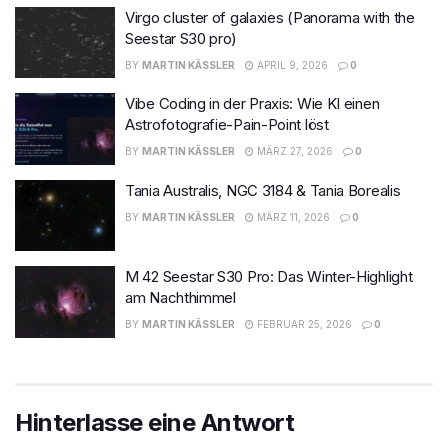
Virgo cluster of galaxies (Panorama with the
Seestar S30 pro)
BY
MARTIN KÄSSLER
APRIL 9, 2026
0
Vibe Coding in der Praxis: Wie KI einen
Astrofotografie-Pain-Point löst
BY
MARTIN KÄSSLER
MÄRZ 27, 2026
0
Tania Australis, NGC 3184 & Tania Borealis
BY
MARTIN KÄSSLER
MÄRZ 11, 2026
0
M 42 Seestar S30 Pro: Das Winter-Highlight
am Nachthimmel
BY
MARTIN KÄSSLER
FEBRUAR 25, 2026
0
Hinterlasse eine Antwort