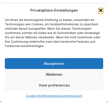
Privatsphäre-Einstellungen
*
E-Mail-Adresse
Um Ihnen die bestmögliche Erfahrung zu bieten, verwenden wir
Technologien wie Cookies, um Geräteinformationen zu speichern
und/oder darauf zuzugreifen. Wenn Sie diesen Technologien
Website
zustimmen, können wir Daten wie Ihr Surfverhalten oder eindeutige
IDs auf dieser Website verarbeiten. Wenn Sie nicht zustimmen oder
Ihre Zustimmung widerrufen, kann dies bestimmte Features und
Funktionen beeinträchtigen.
Akzeptieren
Alternative:
Ablehnen
View preferences
Start
AI
Tech
Kapital
Prognosen
Electric
How-to
Space
Medien
Gesellschaft
Astro
Cookie-Richtlinie
Impressum
Impressum
Made with AI support. Als Amazon-Partner verdiene ich