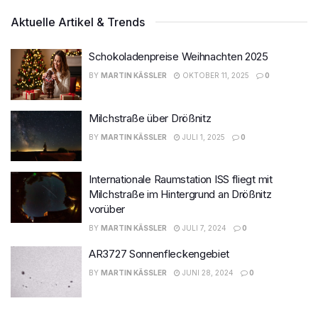
Aktuelle Artikel & Trends
Schokoladenpreise Weihnachten 2025
BY
MARTIN KÄSSLER
OKTOBER 11, 2025
0
Milchstraße über Drößnitz
BY
MARTIN KÄSSLER
JULI 1, 2025
0
Internationale Raumstation ISS fliegt mit
Milchstraße im Hintergrund an Drößnitz
vorüber
BY
MARTIN KÄSSLER
JULI 7, 2024
0
AR3727 Sonnenfleckengebiet
BY
MARTIN KÄSSLER
JUNI 28, 2024
0