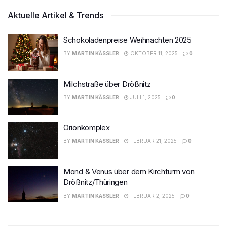
Aktuelle Artikel & Trends
Schokoladenpreise Weihnachten 2025
BY
MARTIN KÄSSLER
OKTOBER 11, 2025
0
Milchstraße über Drößnitz
BY
MARTIN KÄSSLER
JULI 1, 2025
0
Orionkomplex
BY
MARTIN KÄSSLER
FEBRUAR 21, 2025
0
Mond & Venus über dem Kirchturm von
Drößnitz/Thüringen
BY
MARTIN KÄSSLER
FEBRUAR 2, 2025
0