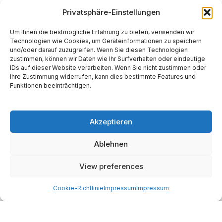
Privatsphäre-Einstellungen
*
E-Mail-Adresse
Um Ihnen die bestmögliche Erfahrung zu bieten, verwenden wir
Technologien wie Cookies, um Geräteinformationen zu speichern
und/oder darauf zuzugreifen. Wenn Sie diesen Technologien
Website
zustimmen, können wir Daten wie Ihr Surfverhalten oder eindeutige
IDs auf dieser Website verarbeiten. Wenn Sie nicht zustimmen oder
Ihre Zustimmung widerrufen, kann dies bestimmte Features und
Funktionen beeinträchtigen.
Akzeptieren
Alternative:
Ablehnen
Start
AI
Tech
Kapital
Prognosen
Electric
How-to
View preferences
Space
Medien
Gesellschaft
Astro
Cookie-Richtlinie
Impressum
Impressum
Made with AI support. Als Amazon-Partner verdiene ich
an qualifizierten Verkäufen.