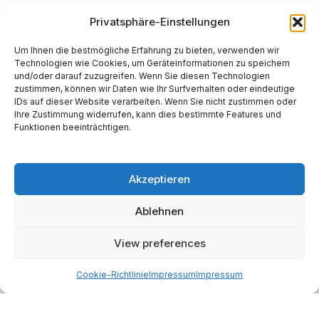
Privatsphäre-Einstellungen
Um Ihnen die bestmögliche Erfahrung zu bieten, verwenden wir
*
E-Mail-Adresse
Technologien wie Cookies, um Geräteinformationen zu speichern
und/oder darauf zuzugreifen. Wenn Sie diesen Technologien
zustimmen, können wir Daten wie Ihr Surfverhalten oder eindeutige
IDs auf dieser Website verarbeiten. Wenn Sie nicht zustimmen oder
Ihre Zustimmung widerrufen, kann dies bestimmte Features und
Website
Funktionen beeinträchtigen.
Akzeptieren
Ablehnen
Alternative:
View preferences
Start
AI
Tech
Kapital
Prognosen
Electric
How-to
Cookie-Richtlinie
Impressum
Impressum
Space
Medien
Gesellschaft
Astro