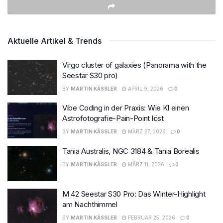
Aktuelle Artikel & Trends
Virgo cluster of galaxies (Panorama with the
Seestar S30 pro)
BY
MARTIN KÄSSLER
APRIL 9, 2026
0
Vibe Coding in der Praxis: Wie KI einen
Astrofotografie-Pain-Point löst
BY
MARTIN KÄSSLER
MÄRZ 27, 2026
0
Tania Australis, NGC 3184 & Tania Borealis
BY
MARTIN KÄSSLER
MÄRZ 11, 2026
0
M 42 Seestar S30 Pro: Das Winter-Highlight
am Nachthimmel
BY
MARTIN KÄSSLER
FEBRUAR 25, 2026
0