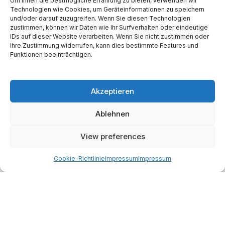
Um Ihnen die bestmögliche Erfahrung zu bieten, verwenden wir
Technologien wie Cookies, um Geräteinformationen zu speichern
und/oder darauf zuzugreifen. Wenn Sie diesen Technologien
Website
zustimmen, können wir Daten wie Ihr Surfverhalten oder eindeutige
IDs auf dieser Website verarbeiten. Wenn Sie nicht zustimmen oder
Ihre Zustimmung widerrufen, kann dies bestimmte Features und
Funktionen beeinträchtigen.
Akzeptieren
Alternative:
Ablehnen
Start
AI
Tech
Kapital
Prognosen
Electric
How-to
View preferences
Space
Medien
Gesellschaft
Astro
Cookie-Richtlinie
Impressum
Impressum
Made with AI support. Als Amazon-Partner verdiene ich
an qualifizierten Verkäufen.
© 2026
Martin Käßler
Impressum und Datenschutz:
Impressum
.