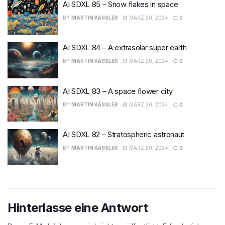
AI SDXL 85 – Snow flakes in space
BY
MARTIN KÄSSLER
MÄRZ 20, 2024
0
AI SDXL 84 – A extrasolar super earth
BY
MARTIN KÄSSLER
MÄRZ 20, 2024
0
AI SDXL 83 – A space flower city
BY
MARTIN KÄSSLER
MÄRZ 20, 2024
0
AI SDXL 82 – Stratospheric astronaut
BY
MARTIN KÄSSLER
MÄRZ 20, 2024
0
Hinterlasse eine Antwort