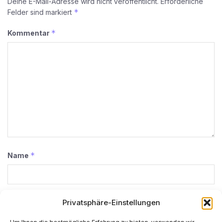
Deine E-Mail-Adresse wird nicht veröffentlicht.
Erforderliche
*
Felder sind markiert
*
Kommentar
*
Name
*
E-Mail-Adresse
Privatsphäre-Einstellungen