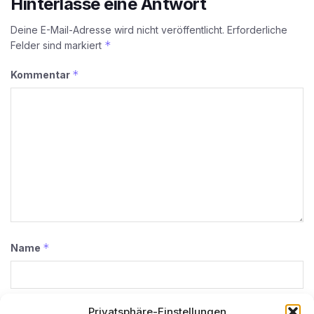
Hinterlasse eine Antwort
Deine E-Mail-Adresse wird nicht veröffentlicht.
Erforderliche
*
Felder sind markiert
*
Kommentar
*
Name
*
E-Mail-Adresse
Privatsphäre-Einstellungen