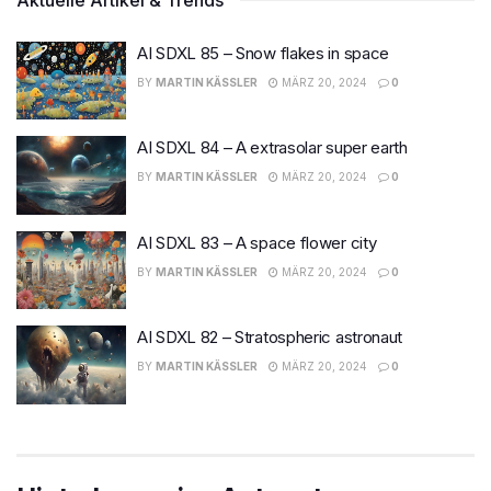
AI SDXL 85 – Snow flakes in space
BY
MARTIN KÄSSLER
MÄRZ 20, 2024
0
AI SDXL 84 – A extrasolar super earth
BY
MARTIN KÄSSLER
MÄRZ 20, 2024
0
AI SDXL 83 – A space flower city
BY
MARTIN KÄSSLER
MÄRZ 20, 2024
0
AI SDXL 82 – Stratospheric astronaut
BY
MARTIN KÄSSLER
MÄRZ 20, 2024
0