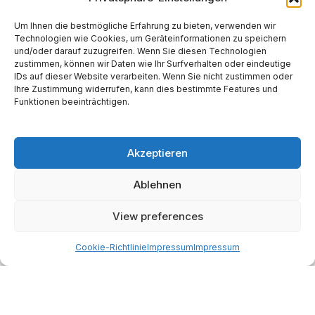
Um Ihnen die bestmögliche Erfahrung zu bieten, verwenden wir
Technologien wie Cookies, um Geräteinformationen zu speichern
und/oder darauf zuzugreifen. Wenn Sie diesen Technologien
Website
zustimmen, können wir Daten wie Ihr Surfverhalten oder eindeutige
IDs auf dieser Website verarbeiten. Wenn Sie nicht zustimmen oder
Ihre Zustimmung widerrufen, kann dies bestimmte Features und
Funktionen beeinträchtigen.
Akzeptieren
Alternative:
Ablehnen
Start
AI
Tech
Kapital
Prognosen
Electric
How-to
View preferences
Space
Medien
Gesellschaft
Astro
Cookie-Richtlinie
Impressum
Impressum
Made with AI support. Als Amazon-Partner verdiene ich
an qualifizierten Verkäufen.