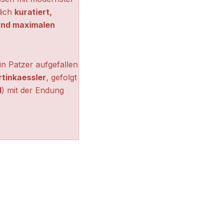
lich
kuratiert,
 und maximalen
n Patzer aufgefallen
tinkaessler
, gefolgt
l
) mit der Endung