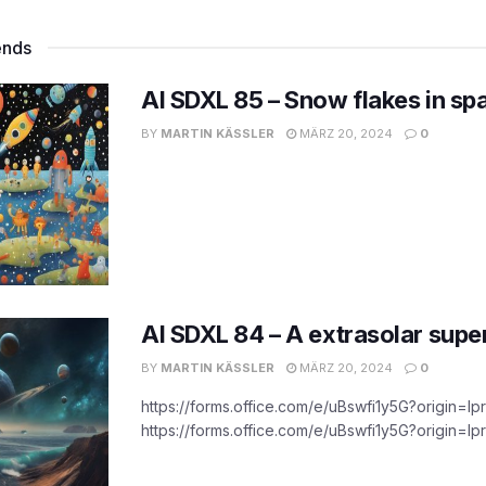
ends
AI SDXL 85 – Snow flakes in sp
BY
MARTIN KÄSSLER
MÄRZ 20, 2024
0
AI SDXL 84 – A extrasolar supe
BY
MARTIN KÄSSLER
MÄRZ 20, 2024
0
https://forms.office.com/e/uBswfi1y5G?origin=lpr
https://forms.office.com/e/uBswfi1y5G?origin=lpr