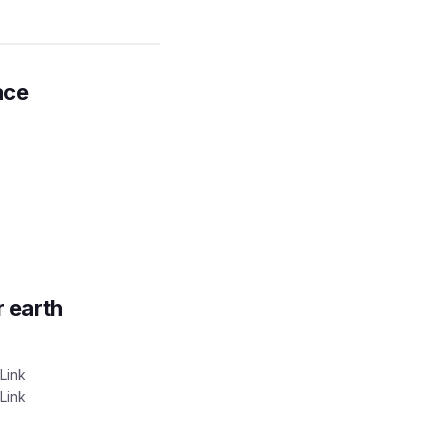
ace
r earth
Link
Link