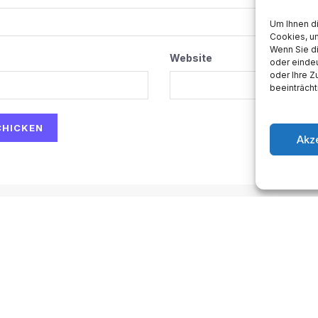
Um Ihnen d
Cookies, u
Wenn Sie d
Website
oder eindeu
oder Ihre 
beeinträcht
Akz
ow-to
Space
Medien
Gesellschaft
Astro
sum
.