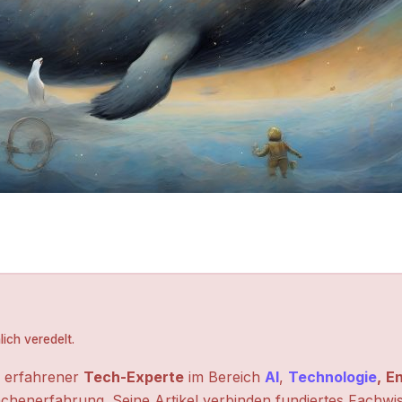
ich veredelt.
n erfahrener
Tech-Experte
im Bereich
AI
,
Technologie
,
En
chenerfahrung. Seine Artikel verbinden fundiertes Fachwi