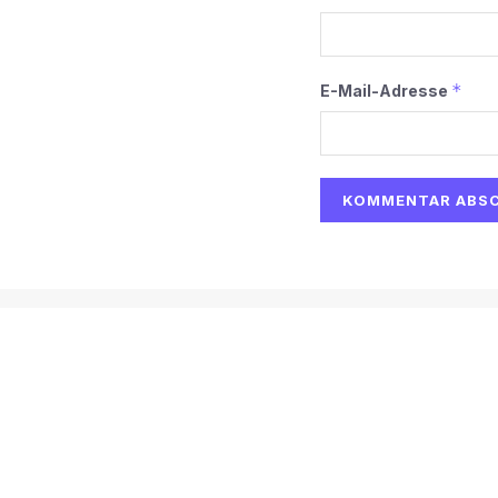
*
E-Mail-Adresse
Alternative:
Start
AI
Tech
Kapital
Prognosen
Electric
H
© 2026
Martin Käßler
Impressum und Datenschutz:
Impres