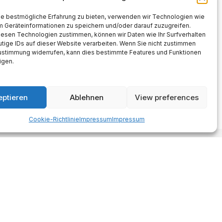
ie bestmögliche Erfahrung zu bieten, verwenden wir Technologien wie
m Geräteinformationen zu speichern und/oder darauf zuzugreifen.
iesen Technologien zustimmen, können wir Daten wie Ihr Surfverhalten
tige IDs auf dieser Website verarbeiten. Wenn Sie nicht zustimmen
Zustimmung widerrufen, kann dies bestimmte Features und Funktionen
igen.
eptieren
Ablehnen
View preferences
Cookie-Richtlinie
Impressum
Impressum
Made with AI support. Als Amazon-
Partner verdiene ich an
qualifizierten Verkäufen.