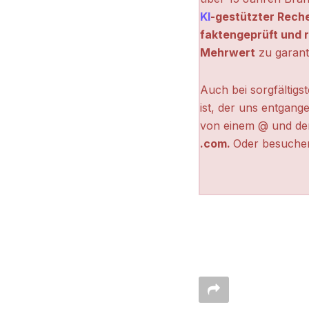
KI
-gestützter Rech
faktengeprüft und r
Mehrwert
zu garant
Auch bei sorgfältigs
ist, der uns entgange
von einem @ und de
.com.
Oder besuchen