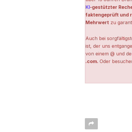
KI
-gestützter Rech
faktengeprüft und r
Mehrwert
zu garant
Auch bei sorgfältigs
ist, der uns entgange
von einem @ und de
.com.
Oder besuchen