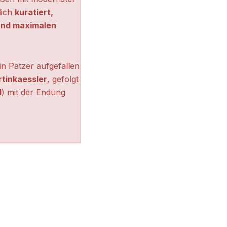
lich
kuratiert,
 und maximalen
n Patzer aufgefallen
tinkaessler
, gefolgt
l
) mit der Endung