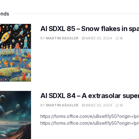
ends
AI SDXL 85 – Snow flakes in sp
BY
MARTIN KÄSSLER
MÄRZ 20, 2024
0
AI SDXL 84 – A extrasolar supe
BY
MARTIN KÄSSLER
MÄRZ 20, 2024
0
https://forms.office.com/e/uBswfi1y5G?origin=lpr
https://forms.office.com/e/uBswfi1y5G?origin=lpr