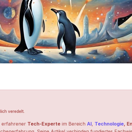
ich veredelt.
n erfahrener
Tech-Experte
im Bereich
AI
,
Technologie
,
En
chenerfahrung. Seine Artikel verbinden fundiertes Fachwi