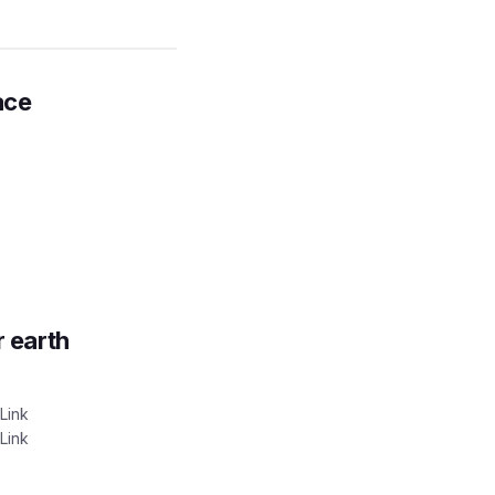
ace
r earth
Link
Link