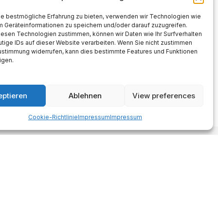
ie bestmögliche Erfahrung zu bieten, verwenden wir Technologien wie
m Geräteinformationen zu speichern und/oder darauf zuzugreifen.
iesen Technologien zustimmen, können wir Daten wie Ihr Surfverhalten
tige IDs auf dieser Website verarbeiten. Wenn Sie nicht zustimmen
Zustimmung widerrufen, kann dies bestimmte Features und Funktionen
igen.
eptieren
Ablehnen
View preferences
Cookie-Richtlinie
Impressum
Impressum
Made with AI support. Als Amazon-
Partner verdiene ich an
qualifizierten Verkäufen.