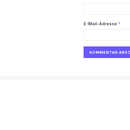
*
E-Mail-Adresse
Alternative:
Start
AI
Tech
Kapital
Prognosen
Electric
H
© 2026
Martin Käßler
Impressum und Datenschutz:
Impres