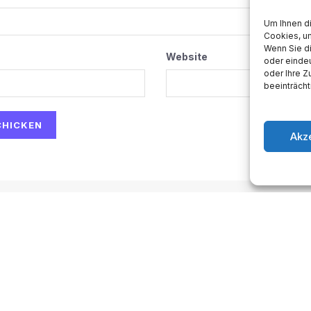
Um Ihnen d
Cookies, u
Wenn Sie d
Website
oder eindeu
oder Ihre 
beeinträcht
Akz
ow-to
Space
Medien
Gesellschaft
Astro
sum
.