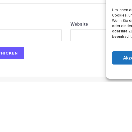
Um Ihnen d
Cookies, u
Wenn Sie d
Website
oder eindeu
oder Ihre 
beeinträcht
Akz
ow-to
Space
Medien
Gesellschaft
Astro
sum
.