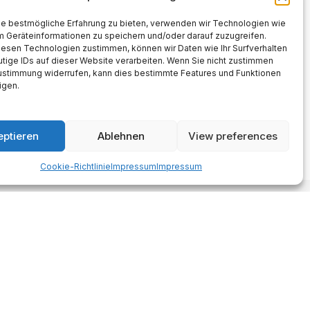
ie bestmögliche Erfahrung zu bieten, verwenden wir Technologien wie
m Geräteinformationen zu speichern und/oder darauf zuzugreifen.
iesen Technologien zustimmen, können wir Daten wie Ihr Surfverhalten
tige IDs auf dieser Website verarbeiten. Wenn Sie nicht zustimmen
Zustimmung widerrufen, kann dies bestimmte Features und Funktionen
igen.
eptieren
Ablehnen
View preferences
Cookie-Richtlinie
Impressum
Impressum
Made with AI support. Als Amazon-
Partner verdiene ich an
qualifizierten Verkäufen.