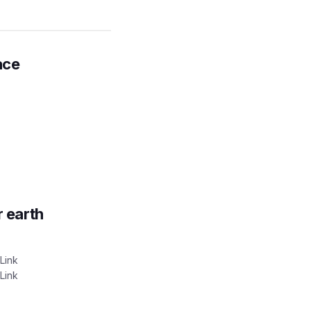
ace
r earth
Link
Link