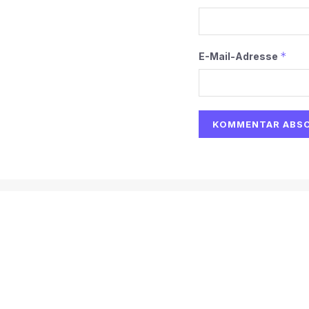
*
E-Mail-Adresse
Alternative:
Start
AI
Tech
Kapital
Prognosen
Electric
H
© 2026
Martin Käßler
Impressum und Datenschutz:
Impres