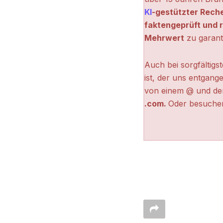
KI
-gestützter Rech
faktengeprüft und r
Mehrwert
zu garant
Auch bei sorgfältigs
ist, der uns entgange
von einem @ und de
.com.
Oder besuchen