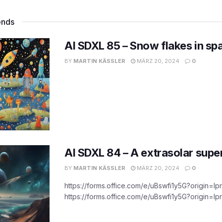
ends
AI SDXL 85 – Snow flakes in sp
BY
MARTIN KÄSSLER
MÄRZ 20, 2024
0
AI SDXL 84 – A extrasolar supe
BY
MARTIN KÄSSLER
MÄRZ 20, 2024
0
https://forms.office.com/e/uBswfi1y5G?origin=lpr
https://forms.office.com/e/uBswfi1y5G?origin=lpr