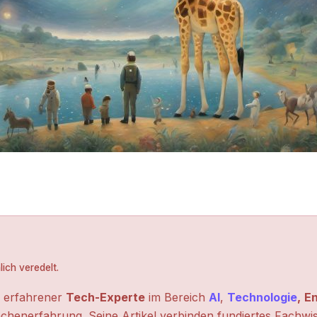
ich veredelt.
n erfahrener
Tech-Experte
im Bereich
AI
,
Technologie
,
En
chenerfahrung. Seine Artikel verbinden fundiertes Fachwi