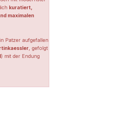
lich
kuratiert,
 und maximalen
n Patzer aufgefallen
tinkaessler
, gefolgt
l
) mit der Endung