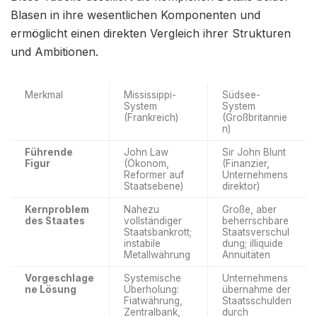
Blasen in ihre wesentlichen Komponenten und
ermöglicht einen direkten Vergleich ihrer Strukturen
und Ambitionen.
Merkmal
Mississippi-
Südsee-
System
System
(Frankreich)
(Großbritannie
n)
Führende
John Law
Sir John Blunt
Figur
(Ökonom,
(Finanzier,
Reformer auf
Unternehmens
Staatsebene)
direktor)
Kernproblem
Nahezu
Große, aber
des Staates
vollständiger
beherrschbare
Staatsbankrott;
Staatsverschul
instabile
dung; illiquide
Metallwährung
Annuitäten
Vorgeschlage
Systemische
Unternehmens
ne Lösung
Überholung:
übernahme der
Fiatwährung,
Staatsschulden
Zentralbank,
durch