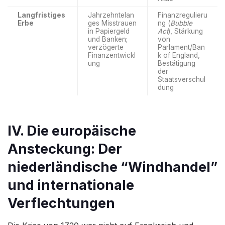
Langfristiges
Jahrzehntelan
Finanzregulieru
Erbe
ges Misstrauen
ng (
Bubble
in Papiergeld
Act
), Stärkung
und Banken;
von
verzögerte
Parlament/Ban
Finanzentwickl
k of England,
ung
Bestätigung
der
Staatsverschul
dung
IV. Die europäische
Ansteckung: Der
niederländische “Windhandel”
und internationale
Verflechtungen