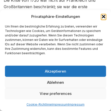
Die Krise von 1720 war nicht auf Frankreich und
Großbritannien beschränkt; sie war die erste
internationale
Finanzkrise Europas.
Kapital
und
Privatsphäre-Einstellungen
Spekulationsfieber flossen über die Grenzen hinweg
und lösten in der niederländischen Republik eine
Um Ihnen die bestmögliche Erfahrung zu bieten, verwenden wir
Technologien wie Cookies, um Geräteinformationen zu speichern
kleinere, nachahmende Blase aus.
und/oder darauf zuzugreifen. Wenn Sie diesen Technologien
zustimmen, können wir Daten wie Ihr Surfverhalten oder eindeutige
4.1 Die vernetzten Märkte von Paris,
IDs auf dieser Website verarbeiten. Wenn Sie nicht zustimmen oder
Ihre Zustimmung widerrufen, kann dies bestimmte Features und
London und Amsterdam
Funktionen beeinträchtigen.
Zu Beginn des 18. Jahrhunderts war Amsterdam das
unangefochtene Finanzzentrum Europas, mit einer
Akzeptieren
hochentwickelten Börse, einem robusten
Bankensystem und einem tiefen Kapitalmarkt.
15
Ablehnen
Niederländische Investoren waren daher prominente
View preferences
Akteure in beiden Spekulationsblasen. Sie beteiligten
sich rege am Handel mit Mississippi- und Südsee-
Cookie-Richtlinie
Impressum
Impressum
Aktien.
39