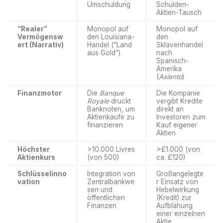
Umschuldung
Schulden-
Aktien-Tausch
“Realer”
Monopol auf
Monopol auf
Vermögensw
den Louisiana-
den
ert (Narrativ)
Handel (“Land
Sklavenhandel
aus Gold”)
nach
Spanisch-
Amerika
(
Asiento
)
Finanzmotor
Die
Banque
Die Kompanie
Royale
druckt
vergibt Kredite
Banknoten, um
direkt an
Aktienkäufe zu
Investoren zum
finanzieren
Kauf eigener
Aktien
Höchster
>10.000 Livres
>£1.000 (von
Aktienkurs
(von 500)
ca. £120)
Schlüsselinno
Integration von
Großangelegte
vation
Zentralbankwe
r Einsatz von
sen und
Hebelwirkung
öffentlichen
(Kredit) zur
Finanzen
Aufblähung
einer einzelnen
Aktie