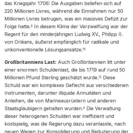
das Kriegsjahr 1706: Die Ausgaben beliefen sich auf
220 Millionen Livres, während die Einnahmen nur 50
Millionen Livres betrugen, was ein massives Defizit zur
Folge hatte.
In diesem Klima der Verzweiflung war der
9
Regent für den minderjährigen Ludwig XV., Philipp II.
von Orléans, äußerst empfänglich für radikale und
unkonventionelle Lösungsansätze.
10
Großbritanniens Last:
Auch Großbritannien litt unter
einer enormen Schuldenlast, die bis 1719 auf rund 50
Millionen Pfund Sterling geschätzt wurde.
Diese
12
Schuld war ein komplexes Geflecht aus verschiedenen
Instrumenten, darunter illiquide Annuitäten und
Anleihen, die von Marineausrüstern und anderen
Staatsgläubigern gehalten wurden.
Die Verwaltung
6
dieser heterogenen Schulden war ineffizient und
kostspielig, was die Regierung dazu veranlasste, nach
neuen Wegen zur Konsolidierung und Reduzierung der