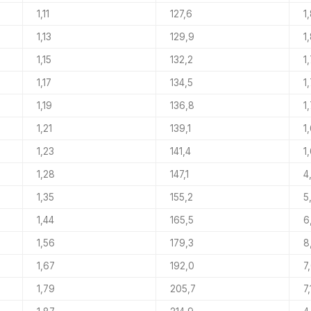
1,11
127,6
1
1,13
129,9
1
1,15
132,2
1
1,17
134,5
1
1,19
136,8
1
1,21
139,1
1
1,23
141,4
1
1,28
147,1
4
1,35
155,2
5
1,44
165,5
6
1,56
179,3
8
1,67
192,0
7
1,79
205,7
7