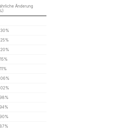
ährliche Änderung
%)
,30%
,25%
,20%
,15%
,11%
,06%
,02%
,98%
,94%
,90%
,87%