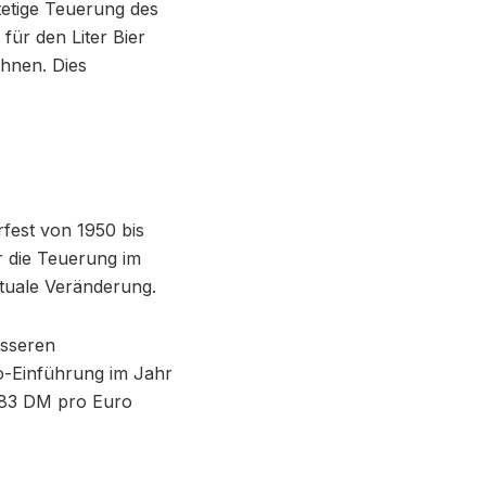
stetige Teuerung des
ür den Liter Bier
chnen. Dies
rfest von 1950 bis
er die Teuerung im
ntuale Veränderung.
esseren
ro-Einführung im Jahr
5583 DM pro Euro