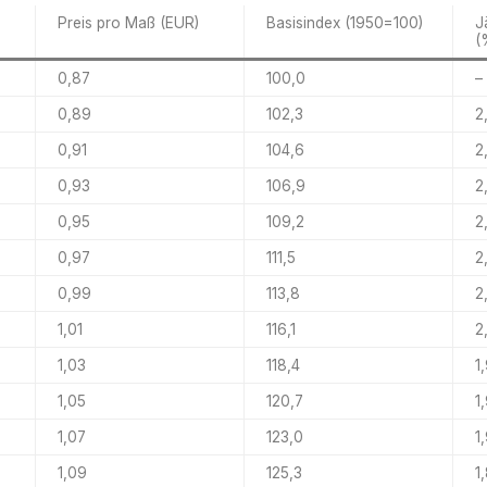
Preis pro Maß (EUR)
Basisindex (1950=100)
J
(
0,87
100,0
–
0,89
102,3
2
0,91
104,6
2
0,93
106,9
2
0,95
109,2
2
0,97
111,5
2
0,99
113,8
2
1,01
116,1
2
1,03
118,4
1
1,05
120,7
1
1,07
123,0
1
1,09
125,3
1