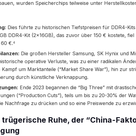
uen, wurden Speicherchips teilweise unter Herstellkosten
ng:
Dies führte zu historischen Tiefstpreisen für DDR4-Kits
GB DDR4-Kit (2x16GB), das zuvor über 150 € kostete, fiel 
 60 €.
4
ilanzen:
Die großen Hersteller Samsung, SK Hynix und Mi
historische operative Verluste, was zu einer radikalen Ände
 Kampf um Marktanteile (“Market Share War”), hin zur str
icherung durch künstliche Verknappung.
zungen:
Ende 2023 begannen die “Big Three” mit drastisc
ungen (“Production Cuts”), teils um bis zu 20-30% der Wa
ie Nachfrage zu drücken und so eine Preiswende zu erzwi
e trügerische Ruhe, der “China-Fakto
igung