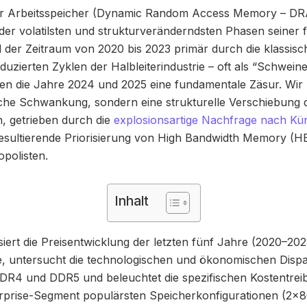
ür Arbeitsspeicher (Dynamic Random Access Memory – DRA
 der volatilsten und strukturveränderndsten Phasen seiner f
der Zeitraum von 2020 bis 2023 primär durch die klassisc
zierten Zyklen der Halbleiterindustrie – oft als “Schwein
ren die Jahre 2024 und 2025 eine fundamentale Zäsur. Wir
sche Schwankung, sondern eine strukturelle Verschiebung 
, getrieben durch die
explosionsartige Nachfrage nach Küns
resultierende Priorisierung von High Bandwidth Memory (H
polisten.
Inhalt
iert die Preisentwicklung der letzten fünf Jahre (2020–2025
fe, untersucht die technologischen und ökonomischen Disp
R4 und DDR5 und beleuchtet die spezifischen Kostentreibe
prise-Segment populärsten Speicherkonfigurationen (2x