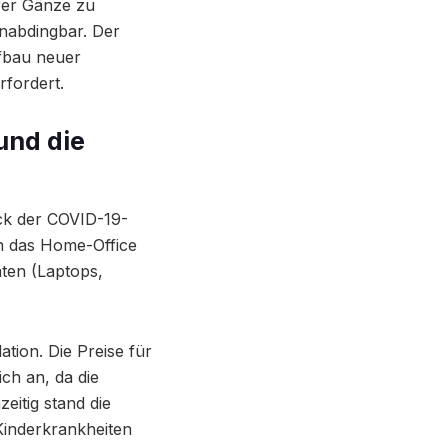
hrer Gänze zu
unabdingbar. Der
fbau neuer
rfordert.
und die
ck der COVID-19-
n das Home-Office
ten (Laptops,
tion. Die Preise für
ch an, da die
eitig stand die
Kinderkrankheiten