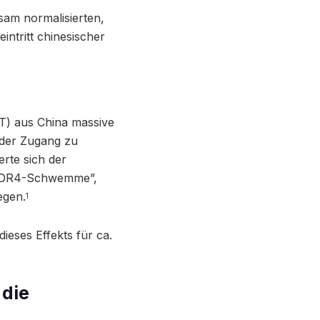
sam normalisierten,
ntritt chinesischer
T) aus China massive
der Zugang zu
rte sich der
 “DDR4-Schwemme”,
egen.
1
eses Effekts für ca.
 die