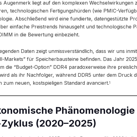
s Augenmerk liegt auf den komplexen Wechselwirkungen 
ren, technologischen Fertigungshürden (wie PMIC-Verfügba
ogie. Abschließend wird eine fundierte, datengestützte Pr
 über einfache Preistrends hinausgeht und technologische
MM in die Bewertung einbezieht.
iegenden Daten zeigt unmissverständlich, dass wir uns inmit
l-Markets” für Speicherbausteine befinden. Das Jahr 2025 f
em die “Budget-Option” DDR4 paradoxerweise ihre preisliche 
r wird als ihr Nachfolger, während DDR5 unter dem Druck
n zum neuen, kostspieligen Standard avanciert.
1
konomische Phänomenologie 
r-Zyklus (2020–2025)