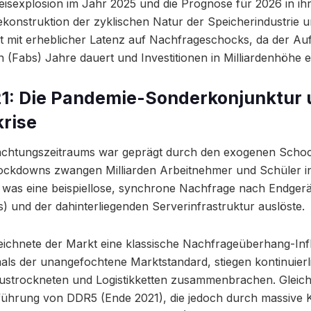
eisexplosion im Jahr 2025 und die Prognose für 2026 in i
Dekonstruktion der zyklischen Natur der Speicherindustrie 
 mit erheblicher Latenz auf Nachfrageschocks, da der Au
n (Fabs) Jahre dauert und Investitionen in Milliardenhöhe e
1: Die Pandemie-Sonderkonjunktur 
krise
achtungszeitraums war geprägt durch den exogenen Scho
ockdowns zwangen Milliarden Arbeitnehmer und Schüler i
was eine beispiellose, synchrone Nachfrage nach Endgerä
) und der dahinterliegenden Serverinfrastruktur auslöste.
eichnete der Markt eine klassische Nachfrageüberhang-Infla
s der unangefochtene Marktstandard, stiegen kontinuierli
austrockneten und Logistikketten zusammenbrachen. Gleichz
nführung von DDR5 (Ende 2021), die jedoch durch massive 