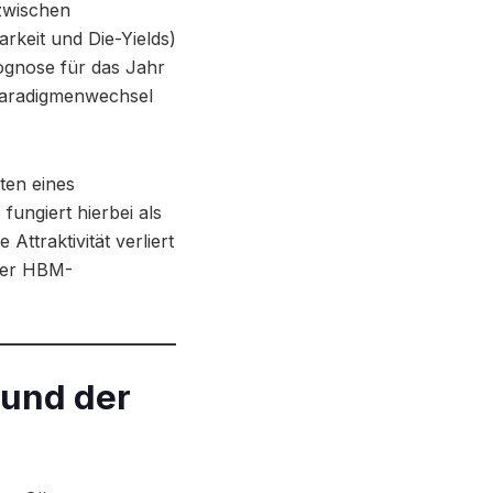
zwischen
rkeit und Die-Yields)
ognose für das Jahr
 Paradigmenwechsel
ten eines
ungiert hierbei als
Attraktivität verliert
 der HBM-
und der