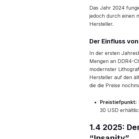
Das Jahr 2024 fungie
jedoch durch einen n
Hersteller.
Der Einfluss vo
In der ersten Jahre
Mengen an DDR4-Chi
modernster Lithogra
Hersteller auf den 
die die Preise nochma
Preistiefpunkt:
30 USD erhältli
1.4 2025: De
“Insanity”