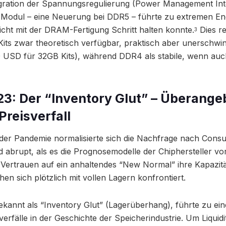
egration der Spannungsregulierung (Power Management Inte
s Modul – eine Neuerung bei DDR5 – führte zu extremen En
icht mit der DRAM-Fertigung Schritt halten konnte.
Dies re
3
its zwar theoretisch verfügbar, praktisch aber unerschwin
 USD für 32GB Kits), während DDR4 als stabile, wenn auch
3: Der “Inventory Glut” – Überange
Preisverfall
er Pandemie normalisierte sich die Nachfrage nach Consu
d abrupt, als es die Prognosemodelle der Chiphersteller vo
im Vertrauen auf ein anhaltendes “New Normal” ihre Kapazit
en sich plötzlich mit vollen Lagern konfrontiert.
kannt als “Inventory Glut” (Lagerüberhang), führte zu ei
erfälle in der Geschichte der Speicherindustrie. Um Liquidi