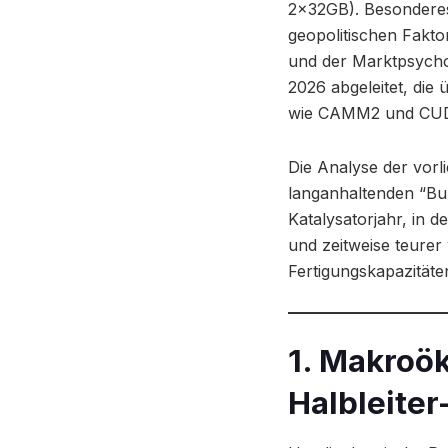
2x32GB). Besondere
geopolitischen Fakto
und der Marktpsychol
2026 abgeleitet, die
wie CAMM2 und CUDI
Die Analyse der vorl
langanhaltenden “Bul
Katalysatorjahr, in d
und zeitweise teure
Fertigungskapazitäte
1. Makroö
Halbleite