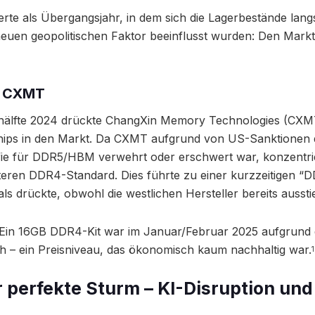
rte als Übergangsjahr, in dem sich die Lagerbestände lang
euen geopolitischen Faktor beeinflusst wurden: Den Marktei
n CXMT
shälfte 2024 drückte ChangXin Memory Technologies (CXM
ps in den Markt. Da CXMT aufgrund von US-Sanktionen 
fie für DDR5/HBM verwehrt oder erschwert war, konzentrie
älteren DDR4-Standard. Dies führte zu einer kurzzeitigen
ls drückte, obwohl die westlichen Hersteller bereits aussti
Ein 16GB DDR4-Kit war im Januar/Februar 2025 aufgrund di
ch – ein Preisniveau, das ökonomisch kaum nachhaltig war.
1
r perfekte Sturm – KI-Disruption und