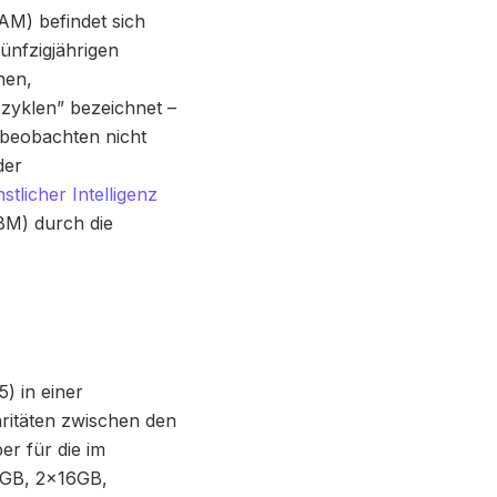
M) befindet sich
ünfzigjährigen
hen,
ezyklen” bezeichnet –
 beobachten nicht
der
tlicher Intelligenz
BM) durch die
) in einer
aritäten zwischen den
r für die im
8GB, 2x16GB,