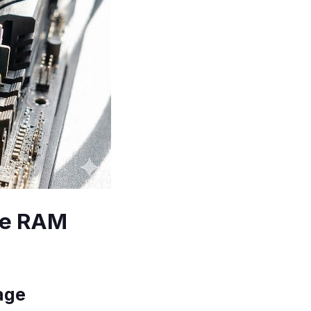
ie RAM
age