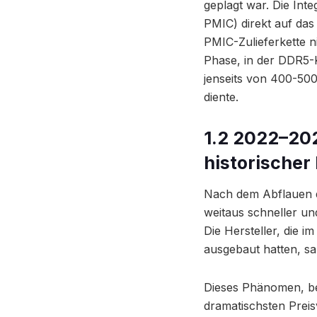
geplagt war. Die Int
PMIC) direkt auf da
PMIC-Zulieferkette n
Phase, in der DDR5-K
jenseits von 400-500
diente.
1.2 2022–202
historischer 
Nach dem Abflauen d
weitaus schneller un
Die Hersteller, die 
ausgebaut hatten, sah
Dieses Phänomen, be
dramatischsten Preisv