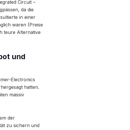
grated Circuit –
gpässen, da die
sultierte in einer
glich waren (Preise
 teure Alternative
bot und
mer-Electronics
rhergesagt hatten.
äten massiv
nem der
tät zu sichern und