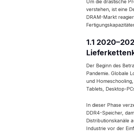
Um die drastische Pr
verstehen, ist eine 
DRAM-Markt reagiert
Fertigungskapazitäte
1.1 2020–202
Lieferketten
Der Beginn des Betr
Pandemie. Globale L
und Homeschooling, 
Tablets, Desktop-PCs
In dieser Phase verz
DDR4-Speicher, damal
Distributionskanäle 
Industrie vor der Ei