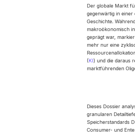
Der globale Markt f
gegenwärtig in einer
Geschichte. Während 
makroökonomisch indu
geprägt war, markie
mehr nur eine zykli
Ressourcenallokation
(
KI
) und die daraus 
marktführenden Oligo
Dieses Dossier analys
granularen Detailtie
Speicherstandards DD
Consumer- und Enter