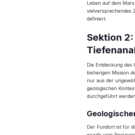
Leben auf dem Mars b
vielversprechendes Z
definiert.
Sektion 2:
Tiefenanal
Die Entdeckung des 
bisherigen Mission d
nur aus der ungewöh
geologischen Kontext
durchgeführt werden
Geologischer
Der Fundort ist für 
wurde vom Persevera