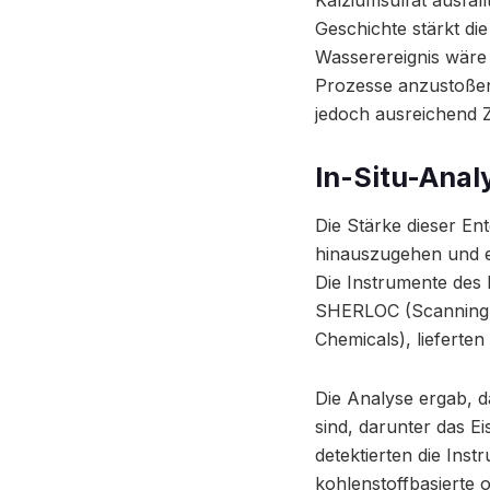
Kalziumsulfat ausfäl
Geschichte stärkt die
Wasserereignis wäre
Prozesse anzustoßen
jedoch ausreichend Z
In-Situ-Anal
Die Stärke dieser En
hinauszugehen und ei
Die Instrumente des 
SHERLOC (Scanning 
Chemicals), lieferte
Die Analyse ergab, 
sind, darunter das Ei
detektierten die Ins
kohlenstoffbasierte 