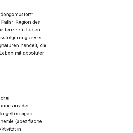
ardengemustert“
Falls“-Region des
Existenz von Leben
ussfolgerung dieser
gnaturen handelt, die
Leben mit absoluter
drei
ebung aus der
 kugelförmigen
chemie (spezifische
tivität in