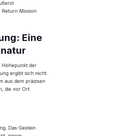
ußerst
 Return Mission
ung: Eine
gnatur
en Höhepunkt der
ng ergibt sich nicht
em aus dem präzisen
, die vor Ort
ng. Das Gestein
kt, einem