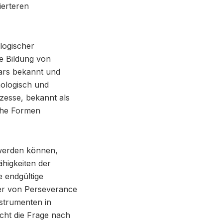
ierteren
ologischer
e Bildung von
ars bekannt und
ologisch und
esse, bekannt als
che Formen
 werden können,
ähigkeiten der
 endgültige
der von Perseverance
nstrumenten in
cht die Frage nach