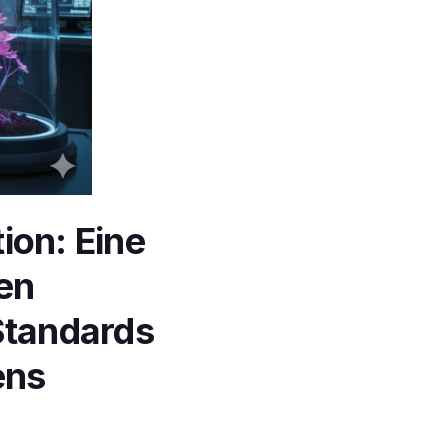
ion: Eine
len
Standards
ens