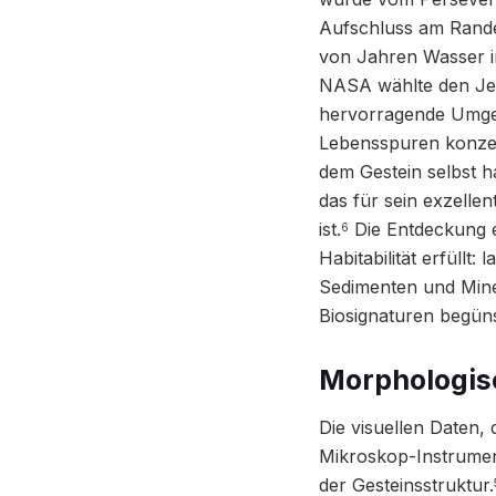
Aufschluss am Rande 
von Jahren Wasser in
NASA wählte den Jeze
hervorragende Umge
Lebensspuren konzen
dem Gestein selbst h
das für sein exzelle
ist.
Die Entdeckung e
6
Habitabilität erfüllt
Sedimenten und Mine
Biosignaturen begüns
Morphologisc
Die visuellen Daten
Mikroskop-Instrumen
der Gesteinsstruktur.