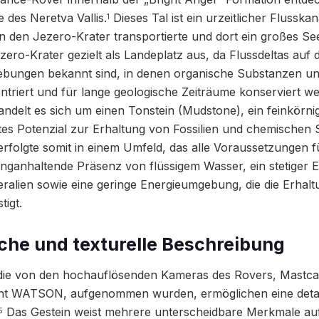
des Neretva Vallis.
Dieses Tal ist ein urzeitlicher Flusskan
1
 den Jezero-Krater transportierte und dort ein großes See
ro-Krater gezielt als Landeplatz aus, da Flussdeltas auf d
bungen bekannt sind, in denen organische Substanzen un
triert und für lange geologische Zeiträume konserviert w
andelt es sich um einen Tonstein (Mudstone), ein feinkörni
ntes Potenzial zur Erhaltung von Fossilien und chemischen
rfolgte somit in einem Umfeld, das alle Voraussetzungen f
: langanhaltende Präsenz von flüssigem Wasser, ein stetiger 
ralien sowie eine geringe Energieumgebung, die die Erhal
tigt.
he und texturelle Beschreibung
, die von den hochauflösenden Kameras des Rovers, Mast
t WATSON, aufgenommen wurden, ermöglichen eine detail
Das Gestein weist mehrere unterscheidbare Merkmale auf
5