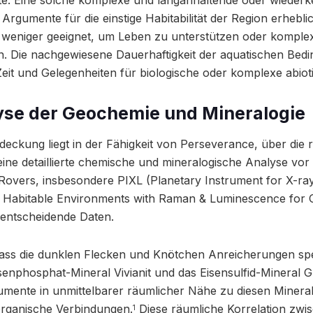
lte. Eine solche komplexe und langanhaltende oder wieder
 Argumente für die einstige Habitabilität der Region erhebli
 weniger geeignet, um Leben zu unterstützen oder kompl
. Die nachgewiesene Dauerhaftigkeit der aquatischen Bedi
eit und Gelegenheiten für biologische oder komplexe abiot
yse der Geochemie und Mineralogie
tdeckung liegt in der Fähigkeit von Perseverance, über die 
ne detaillierte chemische und mineralogische Analyse vor
Rovers, insbesondere PIXL (Planetary Instrument for X-ra
Habitable Environments with Raman & Luminescence for 
n entscheidende Daten.
dass die dunklen Flecken und Knötchen Anreicherungen spe
senphosphat-Mineral Vivianit und das Eisensulfid-Mineral Gr
trumente in unmittelbarer räumlicher Nähe zu diesen Minera
organische Verbindungen.
Diese räumliche Korrelation zwi
1