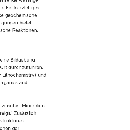
kehrende wässrige
ch. Ein kurzlebiges
exe geochemische
ngungen bietet
ische Reaktionen.
reine Bildgebung
 Ort durchzuführen.
y Lithochemistry) und
Organics and
zifischer Mineralien
eigit.
Zusätzlich
1
lstrukturen
schen der