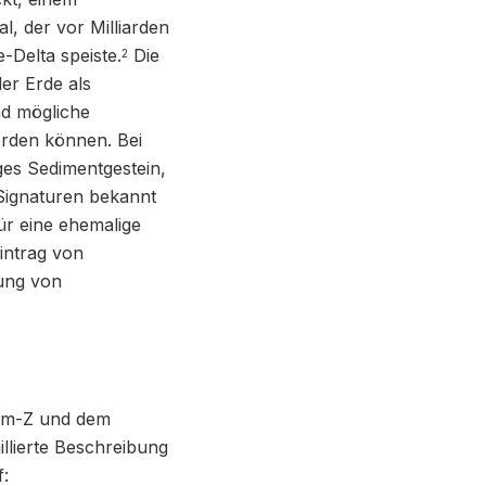
al, der vor Milliarden
-Delta speiste.
Die
2
er Erde als
d mögliche
erden können. Bei
ges Sedimentgestein,
 Signaturen bekannt
ür eine ehemalige
Eintrag von
tung von
cam-Z und dem
lierte Beschreibung
: