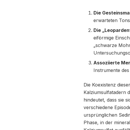
Die Gesteinsmat
erwarteten Tonst
Die „Leoparden
eiförmige Einsch
„schwarze Mohn
Untersuchungsob
Assoziierte Me
Instrumente des 
Die Koexistenz diese
Kalziumsulfatadern d
hindeutet, dass sie 
verschiedene Episode
ursprünglichen Sedim
Phase, in der minera