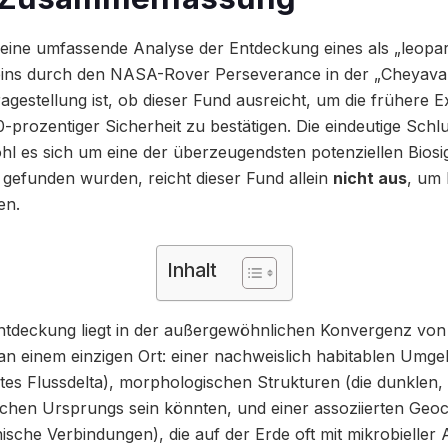
rt eine umfassende Analyse der Entdeckung eines als „leop
ins durch den NASA-Rover Perseverance in der „Cheyava 
ragestellung ist, ob dieser Fund ausreicht, um die frühere 
-prozentiger Sicherheit zu bestätigen. Die eindeutige Schl
hl es sich um eine der überzeugendsten potenziellen Biosi
gefunden wurden, reicht dieser Fund allein
nicht aus
, um 
en.
Inhalt
ntdeckung liegt in der außergewöhnlichen Konvergenz von 
an einem einzigen Ort: einer nachweislich habitablen Umg
ltes Flussdelta), morphologischen Strukturen (die dunklen,
ischen Ursprungs sein könnten, und einer assoziierten Geo
sche Verbindungen), die auf der Erde oft mit mikrobieller Ak