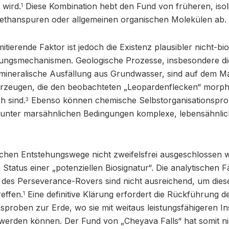
 wird.
Diese Kombination hebt den Fund von früheren, isol
1
thanspuren oder allgemeinen organischen Molekülen ab.
itierende Faktor ist jedoch die Existenz plausibler nicht-bi
ehungsmechanismen. Geologische Prozesse, insbesondere di
mineralische Ausfällung aus Grundwasser, sind auf dem M
rzeugen, die den beobachteten „Leopardenflecken“ morph
h sind.
Ebenso können chemische Selbstorganisationsproz
3
 unter marsähnlichen Bedingungen komplexe, lebensähnli
ischen Entstehungswege nicht zweifelsfrei ausgeschlossen
 Status einer „potenziellen Biosignatur“. Die analytischen F
des Perseverance-Rovers sind nicht ausreichend, um diese
effen.
Eine definitive Klärung erfordert die Rückführung 
1
proben zur Erde, wo sie mit weitaus leistungsfähigeren I
werden können. Der Fund von „Cheyava Falls“ hat somit ni