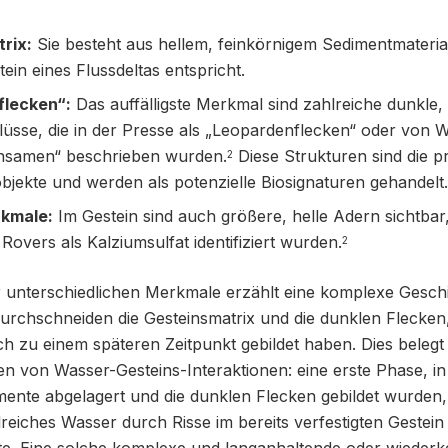
rix:
Sie besteht aus hellem, feinkörnigem Sedimentmateria
ein eines Flussdeltas entspricht.
flecken“:
Das auffälligste Merkmal sind zahlreiche dunkle,
lüsse, die in der Presse als „Leopardenflecken“ oder von W
samen“ beschrieben wurden.
Diese Strukturen sind die p
2
jekte und werden als potenzielle Biosignaturen gehandelt
rkmale:
Im Gestein sind auch größere, helle Adern sichtbar,
Rovers als Kalziumsulfat identifiziert wurden.
2
r unterschiedlichen Merkmale erzählt eine komplexe Geschi
urchschneiden die Gesteinsmatrix und die dunklen Flecken
sich zu einem späteren Zeitpunkt gebildet haben. Dies beleg
n von Wasser-Gesteins-Interaktionen: eine erste Phase, in 
ente abgelagert und die dunklen Flecken gebildet wurden,
lreiches Wasser durch Risse im bereits verfestigten Gestein