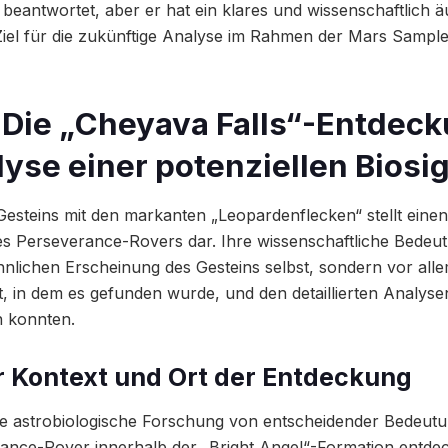
eantwortet, aber er hat ein klares und wissenschaftlich ä
iel für die zukünftige Analyse im Rahmen der Mars Sample
 Die „Cheyava Falls“-Entdeck
yse einer potenziellen Biosi
Gesteins mit den markanten „Leopardenflecken“ stellt ein
es Perseverance-Rovers dar. Ihre wissenschaftliche Bedeutu
nlichen Erscheinung des Gesteins selbst, sondern vor all
, in dem es gefunden wurde, und den detaillierten Analysen
 konnten.
 Kontext und Ort der Entdeckung
die astrobiologische Forschung von entscheidender Bedeutu
nce-Rover innerhalb der „Bright Angel“-Formation entdec